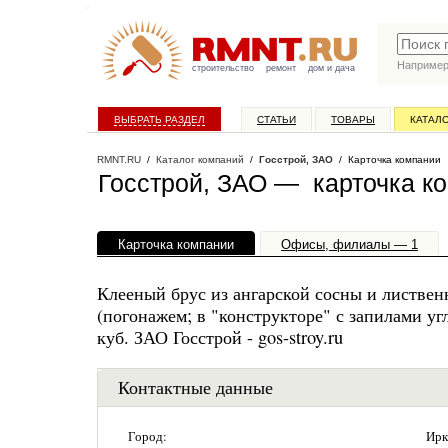
Наприме
строительство
ремонт
дом и дача
ВЫБРАТЬ РАЗДЕЛ
СТАТЬИ
ТОВАРЫ
КАТАЛ
RMNT.RU
/
Каталог компаний
/
Госстрой, ЗАО
/ Карточка компании
Госстрой, ЗАО — карточка к
Карточка компании
Офисы, филиалы — 1
Клееный брус из ангарской сосны и листвен
(погонажем; в "конструкторе" с запилами уг
куб. ЗАО Госстрой - gos-stroy.ru
Контактные данные
Город:
Ирк