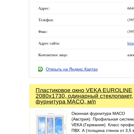
Адрес:
664
Телефон:
(39
Факс:
(39
Адрес сайта:
http
Контактное лицо:
але
Открыть на Яндекс.Картах
Пластиковое окно VEKA EUROLINE
2080х1730, одинарный стеклопакет,
фурнитура MACO, м/п
Оконная фурнитура MACO
(Австрия). Профильная систем
VEKA (Германия). Класс проф
ПВХ: А (толщина стенок от 3,5 