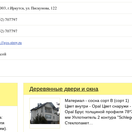
003, г.Иркутск, ул. Пискунова, 122
52) 707797
52) 707797
://gos-stroy.ru
ксей
Деревянные двери и окна
Материал - сосна сорт В (сорт 1)
Цвет внутри - Opal Цвет снаружи -
Opal Брус толщиной профиля 78*
а:
мм Уплотнитель 2 контура "Schleg
иля
Стеклопакет…
мм).