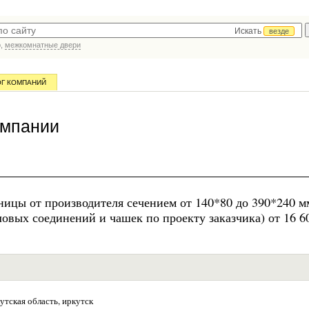
Искать
везде
р,
межкомнатные двери
ОГ КОМПАНИЙ
омпании
ницы от производителя сечением от 140*80 до 390*240 м
ловых соединений и чашек по проекту заказчика) от 16 6
утская область, иркутск