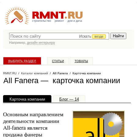
строительство
ремонт
дом и дача
Искать
везде
Например,
дизайн интерьера
ВЫБРАТЬ РАЗДЕЛ
СТАТЬИ
ТОВАРЫ
КАТАЛОГ КОМПАНИЙ
RMNT.RU
/
Каталог компаний
/
All Fanera
/ Карточка компании
All Fanera — карточка компании
Карточка компании
Блог — 14
Офисы, филиалы — 1
Основным направлением
деятельности компании
All-fanera является
продажа фанеры