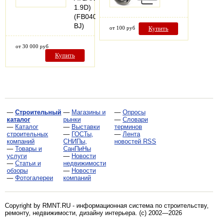
1.9D)
(FB040-
BJ)
от 100 руб
Купить
от 30 000 руб
Купить
—
Строительный
—
Магазины и
—
Опросы
каталог
рынки
—
Словари
—
Каталог
—
Выставки
терминов
строительных
—
ГОСТы,
—
Лента
компаний
СНИПы,
новостей RSS
—
Товары и
СанПиНы
услуги
—
Новости
—
Статьи и
недвижимости
обзоры
—
Новости
—
Фотогалереи
компаний
Copyright by RMNT.RU - информационная система по
строительству,
ремонту, недвижимости, дизайну интерьера
. (c) 2002—2026