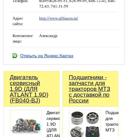
Телефон:
8(495)626-95-51, 626-99-95, 646-72-41, 646-
72-43, 741-31-59
Адрес
http://www.allfanera.ru/
сайта:
Контактное
Александр
лицо:
Открыть на Яндекс.Картах
Двигатель
Подшипники -
сервисный
запчасти для
1.9D (ДЛЯ
тракторов МТЗ
ATLANT 1.9D)
с доставкой по
(FB040-BJ)
России
Двигатель
Подшипники
сервисный
для
1.9D
тракторов
(ДЛЯ
МТЗ
ATLANT