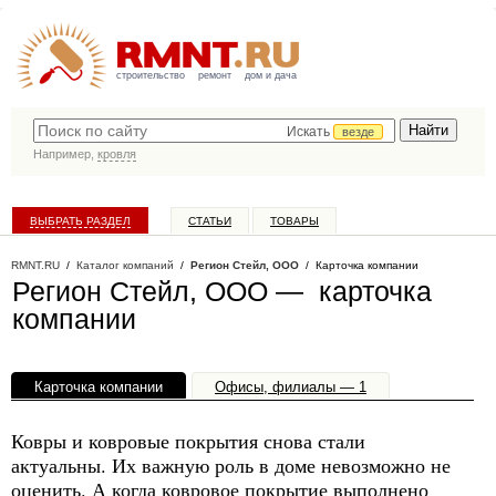
строительство
ремонт
дом и дача
Искать
везде
Например,
кровля
ВЫБРАТЬ РАЗДЕЛ
СТАТЬИ
ТОВАРЫ
КАТАЛОГ КОМПАНИЙ
RMNT.RU
/
Каталог компаний
/
Регион Стейл, ООО
/ Карточка компании
Регион Стейл, ООО — карточка
компании
Карточка компании
Офисы, филиалы — 1
Ковры и ковровые покрытия снова стали
актуальны. Их важную роль в доме невозможно не
оценить. А когда ковровое покрытие выполнено