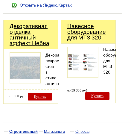
Открыть на Яндекс.Картах
Декоративная
Навесное
отделка
оборудование
античный
для МТЗ 320
эффект Небиа
Навесное
Декоративная
оборудование
покраска
для
стен
МТЗ
в
320
стиле
античности
от 39 300 руб
Купить
от 800 руб
Купить
—
Строительный
—
Магазины и
—
Опросы