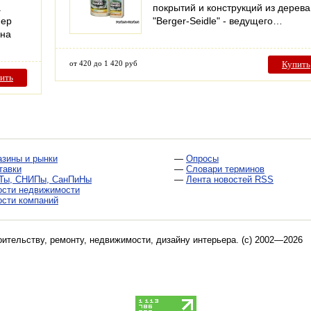
а
покрытий и конструкций из дерева
мер
"Berger-Seidle" - ведущего…
ина
от 420 до 1 420 руб
Купить
ить
азины и рынки
—
Опросы
тавки
—
Словари терминов
Ты, СНИПы, СанПиНы
—
Лента новостей RSS
ости недвижимости
ости компаний
оительству, ремонту, недвижимости, дизайну интерьера
. (c) 2002—2026