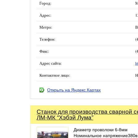
Город:
М
Адрес:
1
Метро:
В
Телефон:
(
Факс:
(
Адрес сайта:
h
Контактное лицо:
Н
Открыть на Яндекс.Картах
Станок для производства сварной с
ЛМ-МК “Хэбэй Лума”
Диаметр проволоки 6-8мм
Номинальное напряжение380в