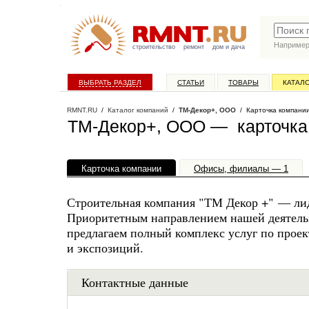
Наприме
строительство
ремонт
дом и дача
ВЫБРАТЬ РАЗДЕЛ
СТАТЬИ
ТОВАРЫ
КАТАЛ
RMNT.RU
/
Каталог компаний
/
ТМ-Декор+, ООО
/ Карточка компани
ТМ-Декор+, ООО — карточка
Карточка компании
Офисы, филиалы — 1
Строительная компания "ТМ Декор +" — лид
Приоритетным направлением нашей деятельн
предлагаем полный комплекс услуг по прое
и экспозиций.
Контактные данные