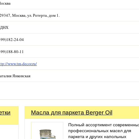
осква
29347, Москва, ул. Ротерта, дом 1.
ДНХ
499)182-24-04
499)188-80-11
ttp://www.tm-decor.ru/
аталия Янковская
етки
Масла для паркета Berger Oil
Полный ассортимент современны
профессиональных масел для
паркета и других напольных