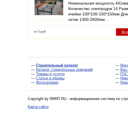
Номинальная мощность 441кв
Количество электродов 14 Раз
ячейки 100*100-150*150мм Дл
сетки 1300-2600мм…
от 5 руб
Куп
—
Строительный каталог
—
Маг
—
Каталог строительных компаний
—
Выс
—
Товары и услуги
—
ГОС
—
Статьи и обзоры
—
Нов
—
Фотогалереи
—
Нов
Copyright by RMNT.RU - информационная система по
стр
Карта сайта