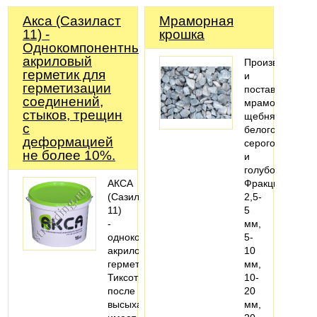
Акса (Сазиласт
Мраморная
11) -
крошка
Однокомпонентный
акриловый
Производство
герметик для
и
герметизации
поставки
соединений,
мраморного
стыков, трещин
щебня
с
белого,
деформацией
серого
не более 10%.
и
голубого.
АКСА
Фракции
(Сазиласт
2,5-
11)
5
-
мм,
однокомпонентный,
5-
акриловый
10
герметик.
мм,
Тиксотропен,
10-
после
20
высыхания
мм,