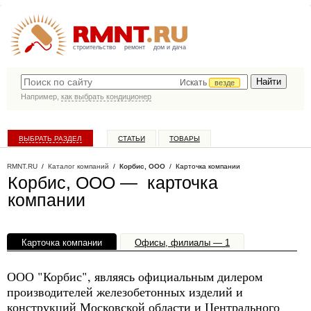
строительство
ремонт
дом и дача
Искать
везде
Например,
как выбрать кондиционер
ВЫБРАТЬ РАЗДЕЛ
СТАТЬИ
ТОВАРЫ
КАТАЛОГ КОМПАНИЙ
RMNT.RU
/
Каталог компаний
/
Корбис, ООО
/ Карточка компании
Корбис, ООО — карточка
компании
Карточка компании
Офисы, филиалы — 1
ООО "Корбис", являясь официальным дилером
производителей железобетонных изделий и
конструкций Московской области и Центрального