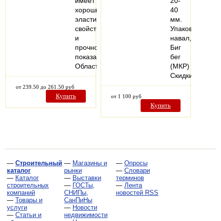
имеет
20-
хорошие
40
эластичные
мм.
свойства
Упаковка:
и
навал,
прочностные
Биг
показатели.
бег
Область…
(МКР)
Скидки…
от 239.50 до 261.50 руб
Купить
от 1 100 руб
Купить
—
Строительный
—
Магазины и
—
Опросы
каталог
рынки
—
Словари
—
Каталог
—
Выставки
терминов
строительных
—
ГОСТы,
—
Лента
компаний
СНИПы,
новостей RSS
—
Товары и
СанПиНы
услуги
—
Новости
—
Статьи и
недвижимости