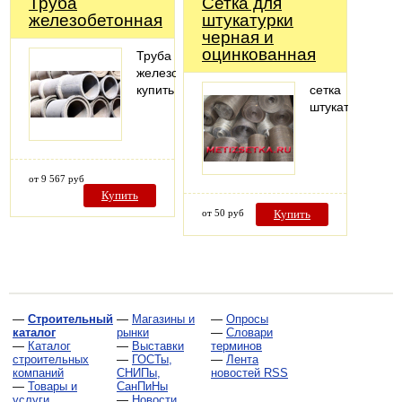
Труба
Сетка для
железобетонная
штукатурки
черная и
оцинкованная
Труба
железобетонная
купить
сетка
штукатурная
от 9 567 руб
Купить
от 50 руб
Купить
—
Строительный
—
Магазины и
—
Опросы
каталог
рынки
—
Словари
—
Каталог
—
Выставки
терминов
строительных
—
ГОСТы,
—
Лента
компаний
СНИПы,
новостей RSS
—
Товары и
СанПиНы
услуги
—
Новости