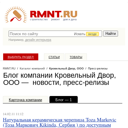
строительство
ремонт
дом и дача
Искать
везде
Например,
дизайн интерьера
ВЫБРАТЬ РАЗДЕЛ
СТАТЬИ
ТОВАРЫ
КАТАЛОГ КОМПАНИЙ
RMNT.RU
/
Каталог компаний
/
Кровельный Двор, ООО
/ Пресс-релизы
Блог компании Кровельный Двор,
ООО — новости, пресс-релизы
Карточка компании
Блог — 1
Офисы, филиалы — 1
14.02.11 11:12
Натуральная керамическая черепица Toza Markovic
(Тоза Маркович Kikinda, Сербия ) по доступным