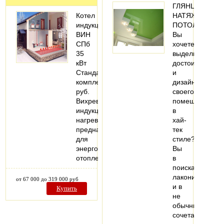
ГЛЯНЦЕВЫЕ
Котел
НАТЯЖНЫЕ
индукционный
ПОТОЛКИ
ВИН
Вы
СПб
хочете
35
выделить
кВт
достоинства
Стандартная
и
комплектация,182000
дизайн
руб.
своего
Вихревой
помещения
индукционный
в
нагреватель
хай-
предназначен
тек
для
стиле?
энергоэффективного
Вы
отопления…
в
поисках
лаконичности
от 67 000 до 319 000 руб
и в
Купить
не
обычных
сочетаниимат