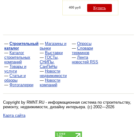
400 руб
Купить
—
Строительный
—
Магазины и
—
Опросы
каталог
рынки
—
Словари
—
Каталог
—
Выставки
терминов
строительных
—
ГОСТы,
—
Лента
компаний
СНИПы,
новостей RSS
—
Товары и
СанПиНы
услуги
—
Новости
—
Статьи и
недвижимости
обзоры
—
Новости
—
Фотогалереи
компаний
Copyright by RMNT.RU - информационная система по
строительству,
ремонту, недвижимости, дизайну интерьера
. (c) 2002—2026
Карта сайта