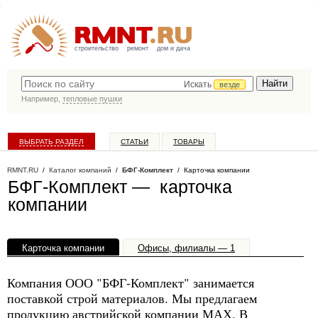
строительство
ремонт
дом и дача
Искать
везде
Например,
тепловые пушки
ВЫБРАТЬ РАЗДЕЛ
СТАТЬИ
ТОВАРЫ
КАТАЛОГ КОМПАНИЙ
RMNT.RU
/
Каталог компаний
/
БФГ-Комплект
/ Карточка компании
БФГ-Комплект — карточка
компании
Карточка компании
Офисы, филиалы — 1
Компания ООО "БФГ-Комплект" занимается
поставкой строй материалов. Мы предлагаем
продукцию австрийской компании МАХ. В