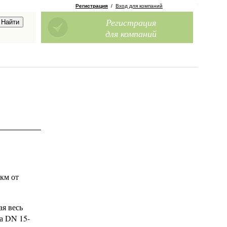
Регистрация
/
Вход для компаний
Регистрация
для компаний
км от
ая весь
а DN 15-