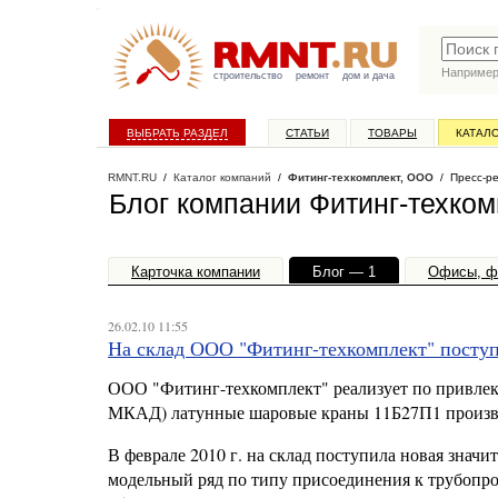
Наприме
строительство
ремонт
дом и дача
ВЫБРАТЬ РАЗДЕЛ
СТАТЬИ
ТОВАРЫ
КАТАЛ
RMNT.RU
/
Каталог компаний
/
Фитинг-техкомплект, ООО
/ Пресс-р
Блог компании Фитинг-техко
Карточка компании
Блог — 1
Офисы, ф
26.02.10 11:55
На склад ООО "Фитинг-техкомплект" поступ
ООО "Фитинг-техкомплект" реализует по привлека
МКАД) латунные шаровые краны 11Б27П1 произво
В феврале 2010 г. на склад поступила новая зна
модельный ряд по типу присоединения к трубопро