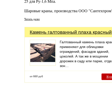
25 для Ру-1,6 Мпа.
Шаровые краны, производства ООО "Сантехпром
Читать далее
Камень галтованный плаха красный
Галтованный камень плаха кра
применяют для облицовки
ограждений, фасадов зданий,
цоколей. А так же в мощении
дорожек в саду или парке, отд
зон…
от 660 руб
Куп