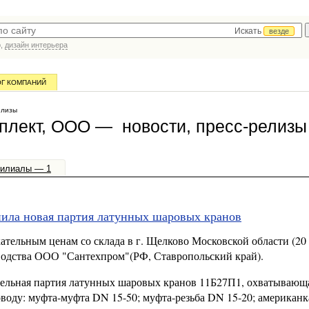
Искать
везде
р,
дизайн интерьера
ОГ КОМПАНИЙ
елизы
мплект, ООО — новости, пресс-релизы
илиалы — 1
ила новая партия латунных шаровых кранов
тельным ценам со склада в г. Щелково Московской области (20 
дства ООО "Сантехпром"(РФ, Ставропольский край).
чительная партия латунных шаровых кранов 11Б27П1, охватывающ
воду: муфта-муфта DN 15-50; муфта-резьба DN 15-20; американк