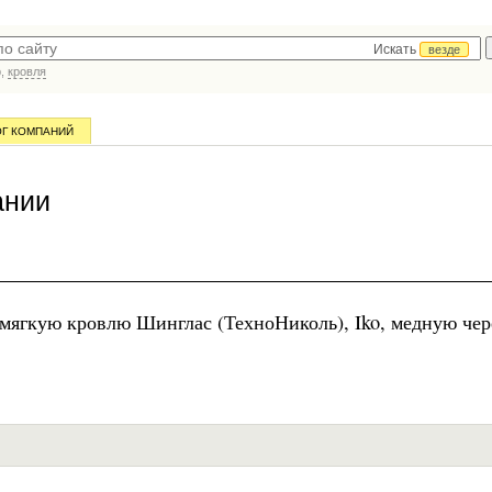
Искать
везде
р,
кровля
ОГ КОМПАНИЙ
ании
, мягкую кровлю Шинглас (ТехноНиколь), Iko, медную че