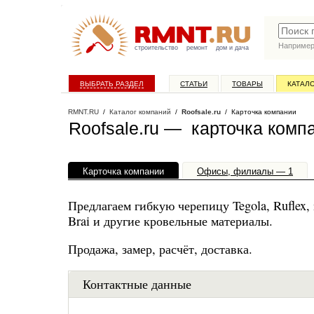
Наприме
строительство
ремонт
дом и дача
ВЫБРАТЬ РАЗДЕЛ
СТАТЬИ
ТОВАРЫ
КАТАЛ
RMNT.RU
/
Каталог компаний
/
Roofsale.ru
/ Карточка компании
Roofsale.ru — карточка комп
Карточка компании
Офисы, филиалы — 1
Предлагаем гибкую черепицу Tegola, Ruflex
Brai и другие кровельные материалы.
Продажа, замер, расчёт, доставка.
Контактные данные