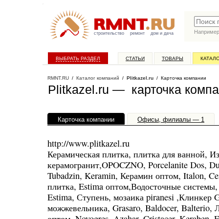
Наприме
строительство
ремонт
дом и дача
ВЫБРАТЬ РАЗДЕЛ
СТАТЬИ
ТОВАРЫ
КАТАЛ
RMNT.RU
/
Каталог компаний
/
Plitkazel.ru
/ Карточка компании
Plitkazel.ru — карточка комп
Карточка компании
Офисы, филиалы — 1
http://www.plitkazel.ru
Керамическая плитка, плитка для ванной, И
керамогранит,OPOCZNO, Porcelanite Dos, Dua
Tubadzin, Keramin, Керамин оптом, Italon, Ce
плитка, Estima оптом,Водосточные системы
Estima, Ступень, мозаика piranesi ,Клинкер 
можжевельника, Grasaro, Baldocer, Balterio,
оптом, Novogres, Azahar, Cristacer, Keraben, 