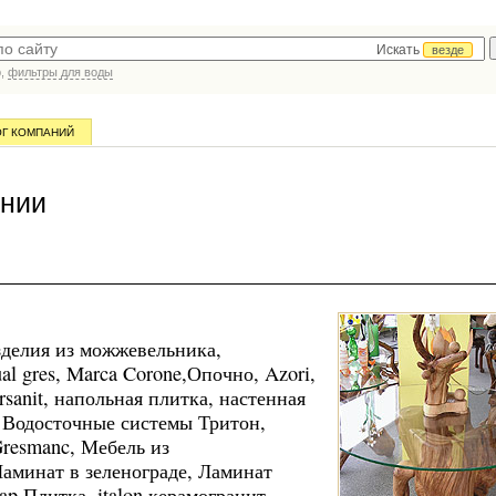
Искать
везде
р,
фильтры для воды
ОГ КОМПАНИЙ
ании
зделия из можжевельника,
l gres, Marca Corone,Опочно, Azori,
rsanit, напольная плитка, настенная
, Водосточные системы Тритон,
Gresmanc, Мебель из
 Ламинат в зеленограде, Ламинат
Fap,Плитка, italon керамогранит