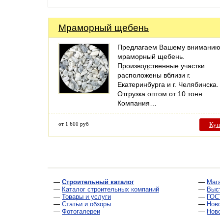
Мраморный щебень
Предлагаем Вашему внимани
мраморный щебень.
Производственные участки
расположены вблизи г.
Екатеринбурга и г. Челябинска.
Отгрузка оптом от 10 тонн.
Компания…
от 1 600 руб
Куп
—
Строительный каталог
—
Маг
—
Каталог строительных компаний
—
Выс
—
Товары и услуги
—
ГОС
—
Статьи и обзоры
—
Нов
—
Фотогалереи
—
Нов