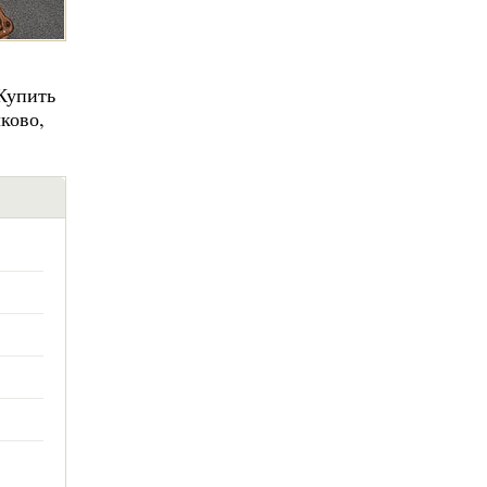
 Купить
ково,