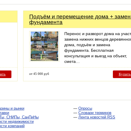
Подъём и перемещение дома + замен
фундамента
ю
Перенос и разворот дома на участ
замена нижних венцов деревянно
дома, подъём и замена
фундамента. Бесплатная
консультация и выезд на объект,
смета…
ить
от 45 000 руб
Купить
азины и рынки
—
Опросы
тавки
—
Словари терминов
Ты, СНИПы, СанПиНы
—
Лента новостей RSS
ости недвижимости
ости компаний