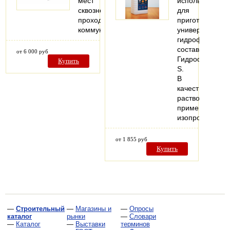
мест
используется
сквозного
для
прохода
приготовления
коммуникаций
универсальног
гидрофобизир
состава
от 6 000 руб
ГидрофобNeo-
Купить
S.
В
качестве
растворителя
применяется
изопропиловы
от 1 855 руб
Купить
—
Строительный
—
Магазины и
—
Опросы
каталог
рынки
—
Словари
—
Каталог
—
Выставки
терминов