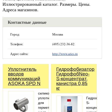
Иллюстрированный каталог. Размеры. Цены.
Адреса магазинов.
Контактные данные
Город:
Москва
Телефон:
(495) 232-36-82
Адрес сайта:
http://www.aries.ru
Уплотнитель
Гидрофобизатор
вводов
ГидрофобNeo-
коммуникаций
S-концентрат,
ASOKA SPD N
канистра 0,85
кг
силиконовый
уплотнитель
ГидрофобNeo-
для
S-
герметизации
концентрат