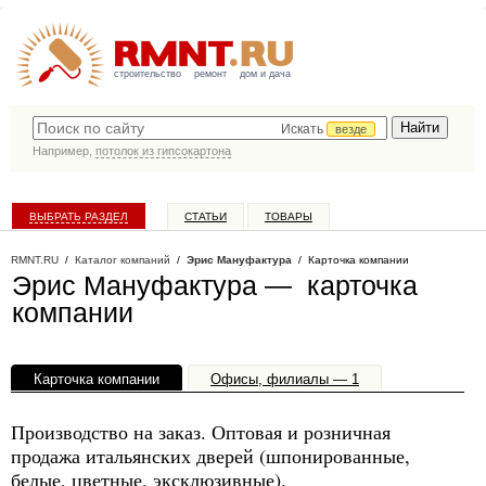
строительство
ремонт
дом и дача
Искать
везде
Например,
потолок из гипсокартона
ВЫБРАТЬ РАЗДЕЛ
СТАТЬИ
ТОВАРЫ
КАТАЛОГ КОМПАНИЙ
RMNT.RU
/
Каталог компаний
/
Эрис Мануфактура
/ Карточка компании
Эрис Мануфактура — карточка
компании
Карточка компании
Офисы, филиалы — 1
Производство на заказ. Оптовая и розничная
продажа итальянских дверей (шпонированные,
белые, цветные, эксклюзивные).