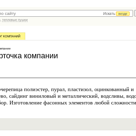
Искать
везде
р,
тепловые пушки
ОГ КОМПАНИЙ
омпании
рточка компании
черепица полиэстер, пурал, пластизол, оцинкованный и
во, сайдинг виниловый и металлический, водсливы, вод
абор. Изготовление фасонных элементов любой сложности