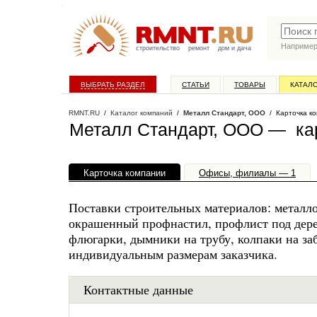
Наприме
строительство
ремонт
дом и дача
ВЫБРАТЬ РАЗДЕЛ
СТАТЬИ
ТОВАРЫ
КАТАЛ
RMNT.RU
/
Каталог компаний
/
Металл Стандарт, ООО
/ Карточка к
Металл Стандарт, ООО — ка
Карточка компании
Офисы, филиалы — 1
Поставки строительных материалов: металло
окрашенный профнастил, профлист под дере
флюгарки, дымники на трубу, колпаки на з
индивидуальным размерам заказчика.
Контактные данные