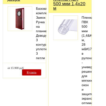
500 мкм 1,4х20
м
Базовая
комплектация:
Замок
Пленка
Ручка
ПВХ
на
500
планке
мкм
Доводчик
(1,4&#215;20
3
м,
контура
28
уплотнения
м&#178;)
3
в
петли
рулонах
-
универсальное
от 15 000 руб
решение
Купить
для
мягких
окон
и
защитных
экранов:
оптимальная