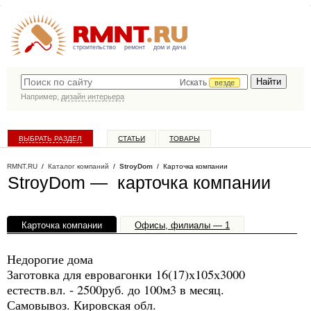
строительство
ремонт
дом и дача
Искать
везде
Например,
дизайн интерьера
ВЫБРАТЬ РАЗДЕЛ
СТАТЬИ
ТОВАРЫ
КАТАЛОГ КОМПАНИЙ
RMNT.RU
/
Каталог компаний
/
StroyDom
/ Карточка компании
StroyDom — карточка компании
Карточка компании
Офисы, филиалы — 1
Недорогие дома
Заготовка для евровагонки 16(17)х105х3000
естеств.вл. - 2500руб. до 100м3 в месяц.
Самовывоз. Кировская обл.