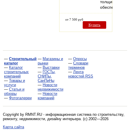
толщина
обеспечивает
от 7 500 руб
Купить
—
Строительный
—
Магазины и
—
Опросы
каталог
рынки
—
Словари
—
Каталог
—
Выставки
терминов
строительных
—
ГОСТы,
—
Лента
компаний
СНИПы,
новостей RSS
—
Товары и
СанПиНы
услуги
—
Новости
—
Статьи и
недвижимости
обзоры
—
Новости
—
Фотогалереи
компаний
Copyright by RMNT.RU - информационная система по
строительству,
ремонту, недвижимости, дизайну интерьера
. (c) 2002—2026
Карта сайта