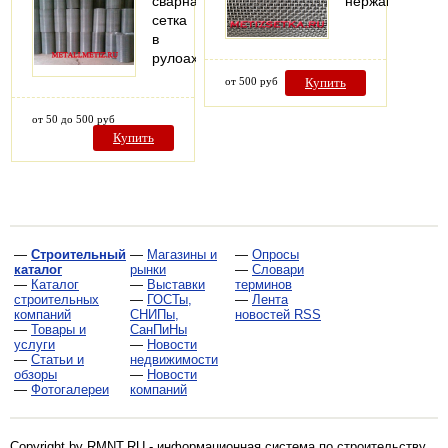
сварная
нержавейки
сетка
в
рулоах
от 500 руб
Купить
от 50 до 500 руб
Купить
—
Строительный
—
Магазины и
—
Опросы
каталог
рынки
—
Словари
—
Каталог
—
Выставки
терминов
строительных
—
ГОСТы,
—
Лента
компаний
СНИПы,
новостей RSS
—
Товары и
СанПиНы
услуги
—
Новости
—
Статьи и
недвижимости
обзоры
—
Новости
—
Фотогалереи
компаний
Copyright by RMNT.RU - информационная система по
строительству,