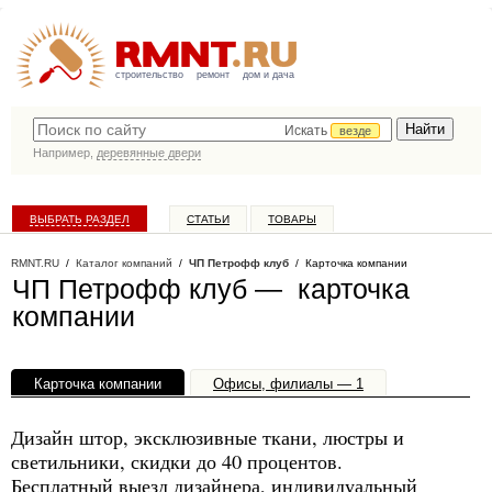
строительство
ремонт
дом и дача
Искать
везде
Например,
деревянные двери
ВЫБРАТЬ РАЗДЕЛ
СТАТЬИ
ТОВАРЫ
КАТАЛОГ КОМПАНИЙ
RMNT.RU
/
Каталог компаний
/
ЧП Петрофф клуб
/ Карточка компании
ЧП Петрофф клуб — карточка
компании
Карточка компании
Офисы, филиалы — 1
Дизайн штор, эксклюзивные ткани, люстры и
светильники, скидки до 40 процентов.
Бесплатный выезд дизайнера, индивидуальный