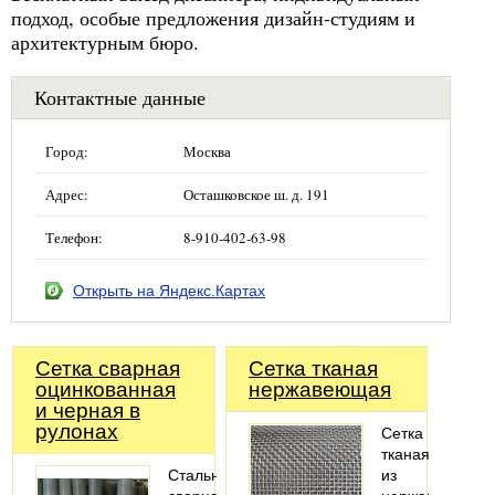
подход, особые предложения дизайн-студиям и
архитектурным бюро.
Контактные данные
Город:
Москва
Адрес:
Осташковское ш. д. 191
Телефон:
8-910-402-63-98
Открыть на Яндекс.Картах
Сетка сварная
Сетка тканая
оцинкованная
нержавеющая
и черная в
рулонах
Сетка
тканая
Стальная
из