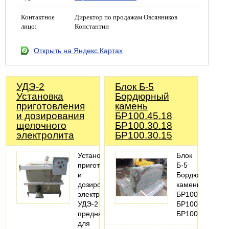
Контактное
Директор по продажам Овсянников
лицо:
Константин
Открыть на Яндекс.Картах
УДЭ-2
Блок Б-5
Установка
Бордюрный
приготовления
камень
и дозирования
БР100.45.18
щелочного
БР100.30.18
электролита
БР100.30.15
Установка
Блок
приготовления
Б-5
и
Бордюрный
дозирования
камень
электролита
БР100.45.18
УДЭ-2
БР100.30.18
предназначена
БР100.30.15
для