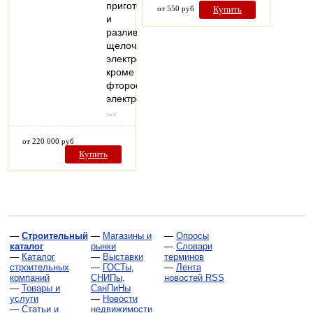
приготовления
от 550 руб
Купить
и
разлива
щелочных
электролитов,
кроме
фторосодержащих
электролитов,
…
от 220 000 руб
Купить
—
Строительный
—
Магазины и
—
Опросы
каталог
рынки
—
Словари
—
Каталог
—
Выставки
терминов
строительных
—
ГОСТы,
—
Лента
компаний
СНИПы,
новостей RSS
—
Товары и
СанПиНы
услуги
—
Новости
—
Статьи и
недвижимости