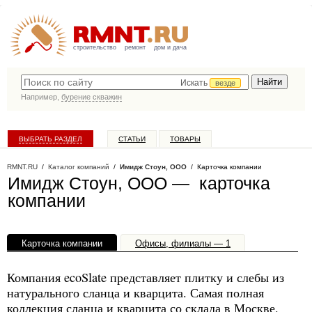
строительство
ремонт
дом и дача
Искать
везде
Например,
бурение скважин
ВЫБРАТЬ РАЗДЕЛ
СТАТЬИ
ТОВАРЫ
КАТАЛОГ КОМПАНИЙ
RMNT.RU
/
Каталог компаний
/
Имидж Стоун, ООО
/ Карточка компании
Имидж Стоун, ООО — карточка
компании
Карточка компании
Офисы, филиалы — 1
Компания ecoSlate представляет плитку и слебы из
натурального сланца и кварцита. Самая полная
коллекция сланца и кварцита со склада в Москве.