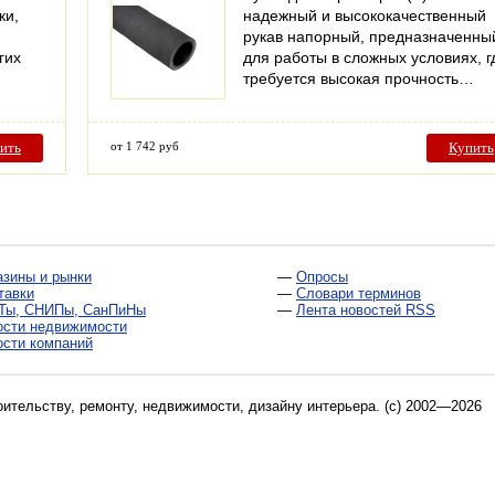
ки,
надежный и высококачественный
рукав напорный, предназначенны
гих
для работы в сложных условиях, г
требуется высокая прочность…
ить
от 1 742 руб
Купить
азины и рынки
—
Опросы
тавки
—
Словари терминов
Ты, СНИПы, СанПиНы
—
Лента новостей RSS
ости недвижимости
ости компаний
оительству, ремонту, недвижимости, дизайну интерьера
. (c) 2002—2026