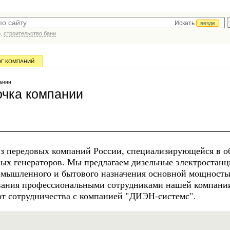
Искать
везде
р,
строительство бани
ОГ КОМПАНИЙ
ании
чка компании
з передовых компаний России, специализирующейся в о
ных генераторов. Мы предлагаем дизельные электростанц
омышленного и бытового назначения основной мощность
ивания профессиональными сотрудниками нашей компани
от сотрудничества с компанией "ДИЭН-системс".