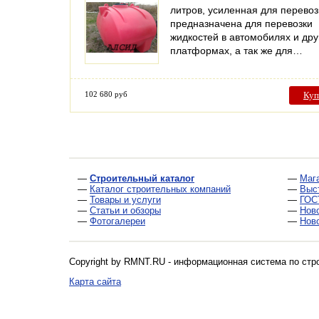
литров, усиленная для перевоз
предназначена для перевозки
жидкостей в автомобилях и дру
платформах, а так же для…
102 680 руб
Куп
—
Строительный каталог
—
Маг
—
Каталог строительных компаний
—
Выс
—
Товары и услуги
—
ГОС
—
Статьи и обзоры
—
Нов
—
Фотогалереи
—
Нов
Copyright by RMNT.RU - информационная система по
стр
Карта сайта