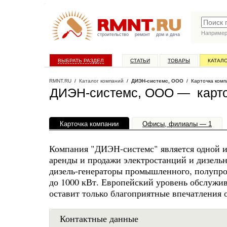
Наприме
строительство
ремонт
дом и дача
ВЫБРАТЬ РАЗДЕЛ
СТАТЬИ
ТОВАРЫ
КАТАЛ
RMNT.RU
/
Каталог компаний
/
ДИЭН-системс, ООО
/ Карточка комп
ДИЭН-системс, ООО — карто
Карточка компании
Офисы, филиалы — 1
Компания "ДИЭН-системс" является одной и
аренды и продажи электростанций и дизель
дизель-генераторы промышленного, полупр
до 1000 кВт. Европейский уровень обслуж
оставит только благоприятные впечатления 
Контактные данные