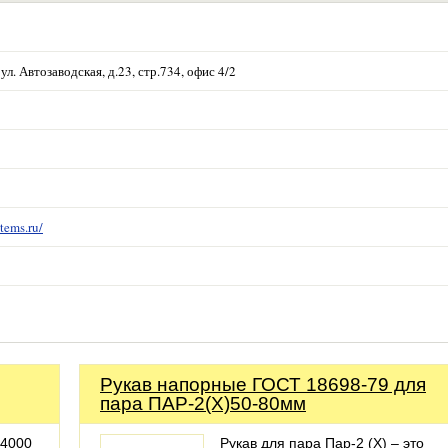
ул. Автозаводская, д.23, стр.734, офис 4/2
tems.ru/
Рукав напорные ГОСТ 18698-79 для
пара ПАР-2(Х)50-80мм
 4000
Рукав для пара Пар-2 (X) – это