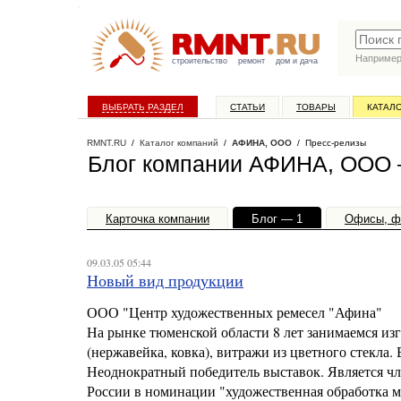
Наприме
строительство
ремонт
дом и дача
ВЫБРАТЬ РАЗДЕЛ
СТАТЬИ
ТОВАРЫ
КАТАЛ
RMNT.RU
/
Каталог компаний
/
АФИНА, ООО
/ Пресс-релизы
Блог компании АФИНА, ООО 
Карточка компании
Блог — 1
Офисы, ф
09.03.05 05:44
Новый вид продукции
ООО "Центр художественных ремесел "Афина"
На рынке тюменской области 8 лет занимаемся из
(нержавейка, ковка), витражи из цветного стекла
Неоднократный победитель выставок. Является чл
России в номинации "художественная обработка м