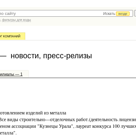
Искать
везде
р,
фильтры для воды
ОГ КОМПАНИЙ
— новости, пресс-релизы
илиалы — 1
готовлением изделий из металла
. Все виды строительно—отделочных работ.(деятельность лицензи
еном ассоциации "Кузнецы Урала", лауреат конкурса 100 лучши
еталла".