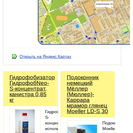
Открыть на Яндекс.Картах
Гидрофобизатор
Подоконник
ГидрофобNeo-
немецкий
S-концентрат,
Мёллер
канистра 0,85
(Мюллер)-
кг
Каррара
мрамор глянец
Moeller LD-S 30
ГидрофобNeo-
S-
концентрат
Подоконник
используется
Moeller