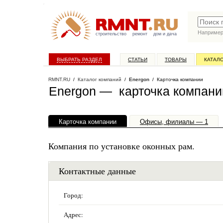
Наприме
строительство
ремонт
дом и дача
ВЫБРАТЬ РАЗДЕЛ
СТАТЬИ
ТОВАРЫ
КАТАЛ
RMNT.RU
/
Каталог компаний
/
Energon
/ Карточка компании
Energon — карточка компани
Карточка компании
Офисы, филиалы — 1
Компания по установке оконных рам.
Контактные данные
Город:
Адрес: