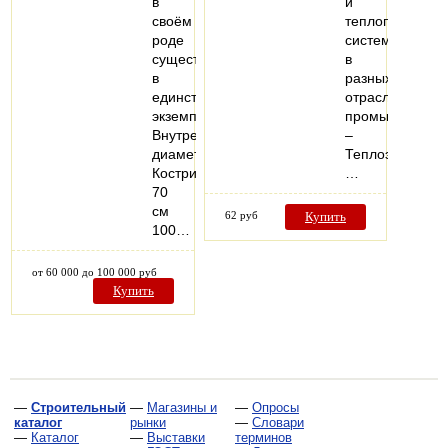
в
и
своём
теплопроводя
роде
систем
существует
в
в
разных
единственном
отраслях
экземпляре.
промышленнос
Внутренний
–
диаметр
Теплоэлектрос
Кострища:
…
70
см
62 руб
Купить
100…
от 60 000 до 100 000 руб
Купить
—
Строительный
—
Магазины и
—
Опросы
каталог
рынки
—
Словари
—
Каталог
—
Выставки
терминов