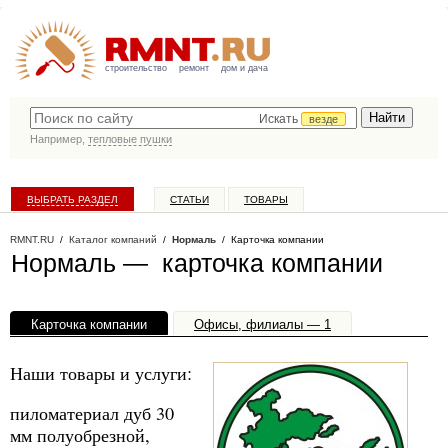
строительство
ремонт
дом и дача
Искать
везде
Например,
тепловые пушки
ВЫБРАТЬ РАЗДЕЛ
СТАТЬИ
ТОВАРЫ
КАТАЛОГ КОМПАНИЙ
RMNT.RU
/
Каталог компаний
/
Нормаль
/ Карточка компании
Нормаль — карточка компании
Карточка компании
Офисы, филиалы — 1
Наши товары и услуги:
пиломатериал дуб 30
мм полуобрезной,