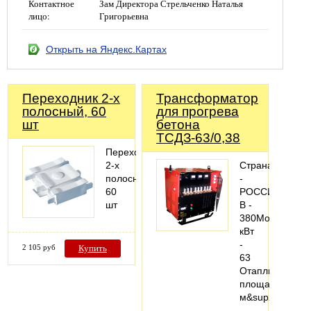
Контактное
Зам Директора Стрельченко Наталья
лицо:
Григорьевна
Открыть на Яндекс.Картах
Переходник 2-х
Трансформатор
полосный, 60
для прогрева
шт
бетона
ТСДЗ-63/0,38
Переходник
2-х
Страна
полосный,
-
60
РОССИЯНапря
шт
В -
380Мощность,
кВт
-
2 105 руб
Купить
63
Отапливаемая
площадь,
м&sup2;
-