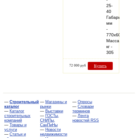
25-
40
Габариты,
мм
-
770x600x940
Масса,
кг -
305
72 000 руб
Купить
—
Строительный
—
Магазины и
—
Опросы
каталог
рынки
—
Словари
—
Каталог
—
Выставки
терминов
строительных
—
ГОСТы,
—
Лента
компаний
СНИПы,
новостей RSS
—
Товары и
СанПиНы
услуги
—
Новости
—
Статьи и
недвижимости