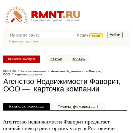
строительство
ремонт
дом и дача
Искать
везде
Например,
ипотека
ВЫБРАТЬ РАЗДЕЛ
СТАТЬИ
ТОВАРЫ
КАТАЛОГ КОМПАНИЙ
RMNT.RU
/
Каталог компаний
/
Агенство Недвижимости Фаворит,
ООО
/ Карточка компании
Агенство Недвижимости Фаворит,
ООО — карточка компании
Карточка компании
Офисы, филиалы — 1
Агентство недвижимости Фаворит предлагает
полный спектр риелторских услуг в Ростове-на-