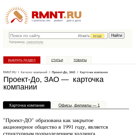
строительство
ремонт
дом и дача
Искать
везде
Например,
смесители
ВЫБРАТЬ РАЗДЕЛ
СТАТЬИ
ТОВАРЫ
КАТАЛОГ КОМПАНИЙ
RMNT.RU
/
Каталог компаний
/
Проект-До, ЗАО
/ Карточка компании
Проект-До, ЗАО — карточка
компании
Карточка компании
Офисы, филиалы — 1
"Проект-ДО" образована как закрытое
акционерное общество в 1991 году, является
структурным подразделением холдинга