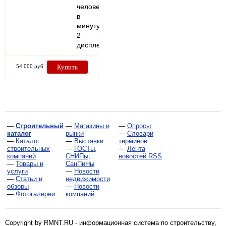
человек
в
минуту
2
дисплея.
54 000 руб
Купить
—
Строительный
—
Магазины и
—
Опросы
каталог
рынки
—
Словари
—
Каталог
—
Выставки
терминов
строительных
—
ГОСТы,
—
Лента
компаний
СНИПы,
новостей RSS
—
Товары и
СанПиНы
услуги
—
Новости
—
Статьи и
недвижимости
обзоры
—
Новости
—
Фотогалереи
компаний
Copyright by RMNT.RU - информационная система по
строительству,