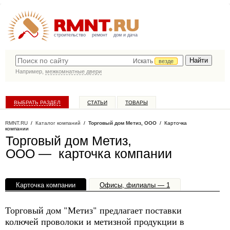
строительство
ремонт
дом и дача
Искать
везде
Например,
межкомнатные двери
ВЫБРАТЬ РАЗДЕЛ
СТАТЬИ
ТОВАРЫ
КАТАЛОГ КОМПАНИЙ
RMNT.RU
/
Каталог компаний
/
Торговый дом Метиз, ООО
/ Карточка
компании
Торговый дом Метиз,
ООО — карточка компании
Карточка компании
Офисы, филиалы — 1
Торговый дом "Метиз" предлагает поставки
колючей проволоки и метизной продукции в