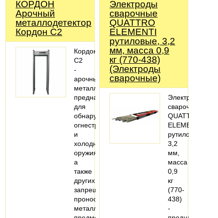
КОРДОН
Электроды
Арочный
сварочные
металлодетектор
QUATTRO
Кордон С2
ELEMENTI
рутиловые, 3,2
мм, масса 0,9
Кордон
кг (770-438)
С2
(Электроды
-
сварочные)
арочный
металлодетектор,
предназначен
Электроды
для
сварочные
обнаружения
QUATTRO
огнестрельного
ELEMENTI
и
рутиловые,
холодного
3,2
оружия,
мм,
а
масса
также
0,9
других
кг
запрещенных
(770-
проносу
438)
металлических
-
предметов…
предназначен