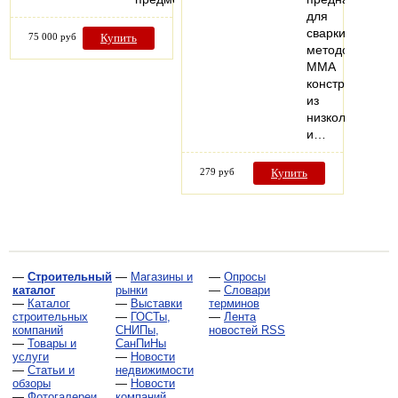
для
сварки
75 000 руб
Купить
методом
MMA
конструкций
из
низколегирова
и…
279 руб
Купить
—
Строительный
—
Магазины и
—
Опросы
каталог
рынки
—
Словари
—
Каталог
—
Выставки
терминов
строительных
—
ГОСТы,
—
Лента
компаний
СНИПы,
новостей RSS
—
Товары и
СанПиНы
услуги
—
Новости
—
Статьи и
недвижимости
обзоры
—
Новости
—
Фотогалереи
компаний