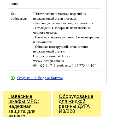
лицо:
Как
"Изготовление и монтаж изделий из
добраться:
нержавеющей стали и стекла:
- Лестницы различных видов и размеров
- Ограждения, заборы из нержавейки и
черного металла
- Навесы, козырьки различной конфигурации
и сложности
- Обшивка конструкций, стен, колонн
нержавеющей сталью
Студия дизайна V-Design
www.v-design.com.ua
(044)22-11-747, моб. тел.: (495)775-44-10"
Открыть на Яндекс.Картах
Навесные
Оборудование
шкафы MFQ:
для жидкой
надежная
резины ДУГА
защита для
И3/220
вашего