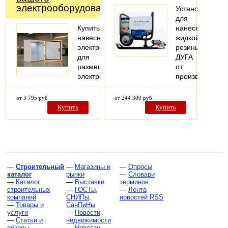
электрооборудования
Установка
для
Купить
нанесения
навесной
жидкой
электрошкаф
резины
для
ДУГА
размещения
от
электрооборудования
производителя
от 3 795 руб
от 244 300 руб
Купить
Купить
—
Строительный
—
Магазины и
—
Опросы
каталог
рынки
—
Словари
—
Каталог
—
Выставки
терминов
строительных
—
ГОСТы,
—
Лента
компаний
СНИПы,
новостей RSS
—
Товары и
СанПиНы
услуги
—
Новости
—
Статьи и
недвижимости
обзоры
—
Новости