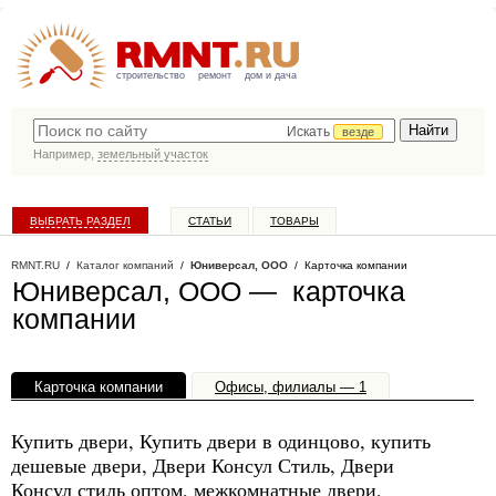
строительство
ремонт
дом и дача
Искать
везде
Например,
земельный участок
ВЫБРАТЬ РАЗДЕЛ
СТАТЬИ
ТОВАРЫ
КАТАЛОГ КОМПАНИЙ
RMNT.RU
/
Каталог компаний
/
Юниверсал, ООО
/ Карточка компании
Юниверсал, ООО — карточка
компании
Карточка компании
Офисы, филиалы — 1
Купить двери, Купить двери в одинцово, купить
дешевые двери, Двери Консул Стиль, Двери
Консул стиль оптом, межкомнатные двери,