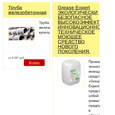
Труба
Grease Expert
железобетонная
ЭКОЛОГИЧЕСКИ
БЕЗОПАСНОЕ
ВЫСОКОЭФФЕКТИВНО
Труба
ИННОВАЦИОННОЕ
железобетонная
ТЕХНИЧЕСКОЕ
купить
МОЮЩЕЕ
СРЕДСТВО
НОВОГО
ПОКОЛЕНИЯ.
от 9 567 руб
Производство
Купить
технических
моющих
средств
«Grease
Expert»
представляет
собой
уникальное
предприятие
в