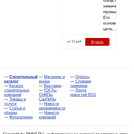
области
химической
промышленнос
Его
основная
цель…
от 15 руб
Купить
—
Строительный
—
Магазины и
—
Опросы
каталог
рынки
—
Словари
—
Каталог
—
Выставки
терминов
строительных
—
ГОСТы,
—
Лента
компаний
СНИПы,
новостей RSS
—
Товары и
СанПиНы
услуги
—
Новости
—
Статьи и
недвижимости
обзоры
—
Новости
—
Фотогалереи
компаний