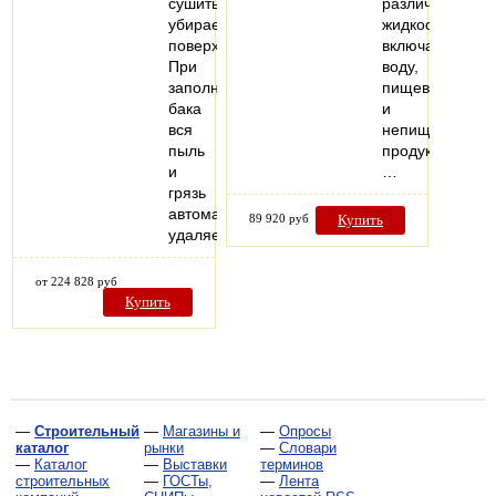
сушить
различных
убираемые
жидкостей,
поверхности.
включая
При
воду,
заполнении
пищевые
бака
и
вся
непищевые
пыль
продукты,
и
…
грязь
автоматически
89 920 руб
Купить
удаляется…
от 224 828 руб
Купить
—
Строительный
—
Магазины и
—
Опросы
каталог
рынки
—
Словари
—
Каталог
—
Выставки
терминов
строительных
—
ГОСТы,
—
Лента