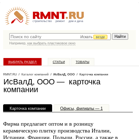
строительство
ремонт
дом и дача
Искать
везде
Например,
как выбрать пластиковое окно
ВЫБРАТЬ РАЗДЕЛ
СТАТЬИ
ТОВАРЫ
КАТАЛОГ КОМПАНИЙ
RMNT.RU
/
Каталог компаний
/
ИсВалД, ООО
/ Карточка компании
ИсВалД, ООО — карточка
компании
Карточка компании
Офисы, филиалы — 1
Фирма предлагает оптом и в розницу
керамическую плитку производства Италии,
Испании, Франции, Польши, России, а также в