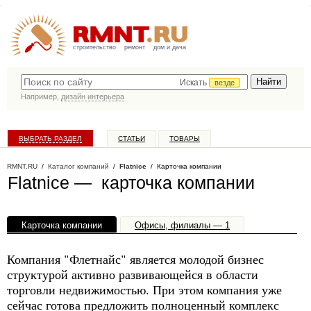
строительство
ремонт
дом и дача
Искать
везде
Например,
дизайн интерьера
ВЫБРАТЬ РАЗДЕЛ
СТАТЬИ
ТОВАРЫ
КАТАЛОГ КОМПАНИЙ
RMNT.RU
/
Каталог компаний
/
Flatnice
/ Карточка компании
Flatnice — карточка компании
Карточка компании
Офисы, филиалы — 1
Компания "Флетнайс" является молодой бизнес
структурой активно развивающейся в области
торговли недвижимостью. При этом компания уже
сейчас готова предложить полноценный комплекс