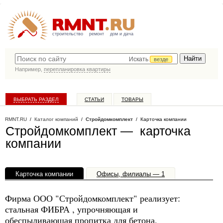
строительство
ремонт
дом и дача
Искать
везде
Например,
перепланировка квартиры
ВЫБРАТЬ РАЗДЕЛ
СТАТЬИ
ТОВАРЫ
КАТАЛОГ КОМПАНИЙ
RMNT.RU
/
Каталог компаний
/
Стройдомкомплект
/ Карточка компании
Стройдомкомплект — карточка
компании
Карточка компании
Офисы, филиалы — 1
Фирма ООО "Стройдомкомплект" реализует:
стальная ФИБРА , упрочняющая и
обеспыливающая пропитка для бетона,