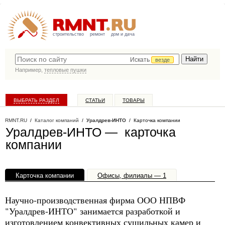
строительство
ремонт
дом и дача
Искать
везде
Например,
тепловые пушки
ВЫБРАТЬ РАЗДЕЛ
СТАТЬИ
ТОВАРЫ
КАТАЛОГ КОМПАНИЙ
RMNT.RU
/
Каталог компаний
/
Уралдрев-ИНТО
/ Карточка компании
Уралдрев-ИНТО — карточка
компании
Карточка компании
Офисы, филиалы — 1
Научно-производственная фирма ООО НПВФ
"Уралдрев-ИНТО" занимается разработкой и
изготовлением конвективных сушильных камер и