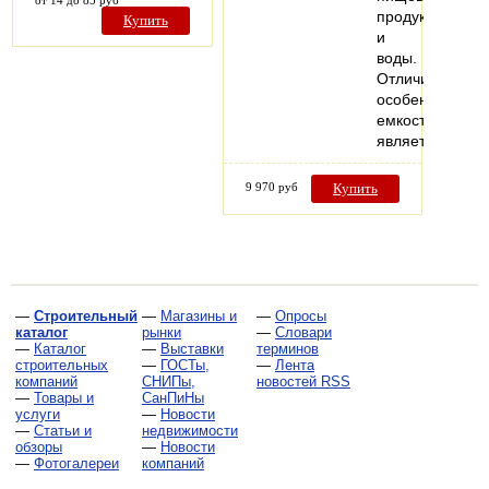
от 14 до 85 руб
продуктов
Купить
и
воды.
Отличительной
особенностью
емкости
является…
9 970 руб
Купить
—
Строительный
—
Магазины и
—
Опросы
каталог
рынки
—
Словари
—
Каталог
—
Выставки
терминов
строительных
—
ГОСТы,
—
Лента
компаний
СНИПы,
новостей RSS
—
Товары и
СанПиНы
услуги
—
Новости
—
Статьи и
недвижимости
обзоры
—
Новости
—
Фотогалереи
компаний