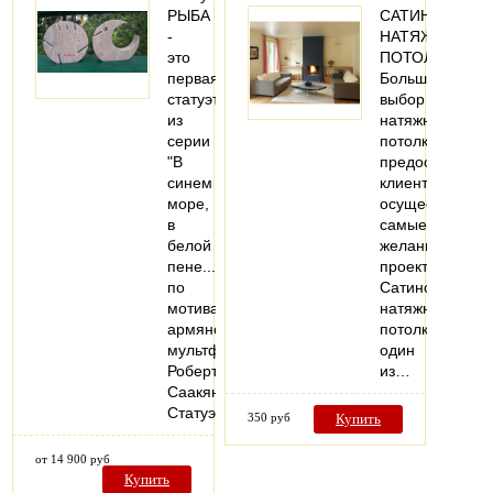
РЫБА
САТИНОВЫЕ
-
НАТЯЖНЫЕ
это
ПОТОЛКИ
первая
Большой
статуэтка
выбор
из
натяжных
серии
потолков
"В
предоставляет
синем
клиенту
море,
осуществить
в
самые
белой
желанные
пене..."
проекты.
по
Сатиновые
мотивам
натяжные
армянского
потолки-
мультфильма
один
Роберта
из…
Саакянца.
Статуэтка…
350 руб
Купить
от 14 900 руб
Купить