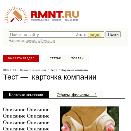
строительство
ремонт
дом и дача
Искать
везде
Например,
земельный участок
ВЫБРАТЬ РАЗДЕЛ
СТАТЬИ
ТОВАРЫ
КАТАЛОГ КОМПАНИЙ
RMNT.RU
/
Каталог компаний
/
Тест
/ Карточка компании
Тест — карточка компании
Карточка компании
Офисы, филиалы — 1
Описание Описание
Описание Описание
Описание Описание
Описание Описание