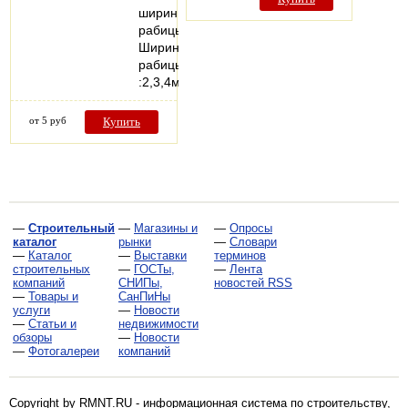
ширины
рабицы)
Ширина
рабицы
:2,3,4м
от 5 руб
Купить
—
Строительный
—
Магазины и
—
Опросы
каталог
рынки
—
Словари
—
Каталог
—
Выставки
терминов
строительных
—
ГОСТы,
—
Лента
компаний
СНИПы,
новостей RSS
—
Товары и
СанПиНы
услуги
—
Новости
—
Статьи и
недвижимости
обзоры
—
Новости
—
Фотогалереи
компаний
Copyright by RMNT.RU - информационная система по
строительству,