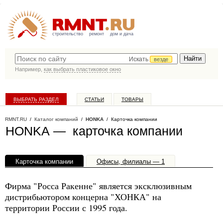
строительство
ремонт
дом и дача
Искать
везде
Например,
как выбрать пластиковое окно
ВЫБРАТЬ РАЗДЕЛ
СТАТЬИ
ТОВАРЫ
КАТАЛОГ КОМПАНИЙ
RMNT.RU
/
Каталог компаний
/
HONKA
/ Карточка компании
HONKA — карточка компании
Карточка компании
Офисы, филиалы — 1
Фирма "Росса Ракенне" является эксклюзивным
дистрибьютором концерна "ХОНКА" на
территории России с 1995 года.