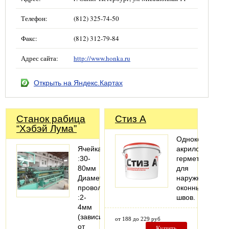
Телефон:
(812) 325-74-50
Факс:
(812) 312-79-84
Адрес сайта:
http://www.honka.ru
Открыть на Яндекс.Картах
Станок рабица
Стиз А
“Хэбэй Лума”
Однокомпонен
Ячейка
акриловый
:30-
герметик
80мм
для
Диаметр
наружных
проволоки
оконных
:2-
швов.
4мм
(зависит
от 188 до 229 руб
от
Купить