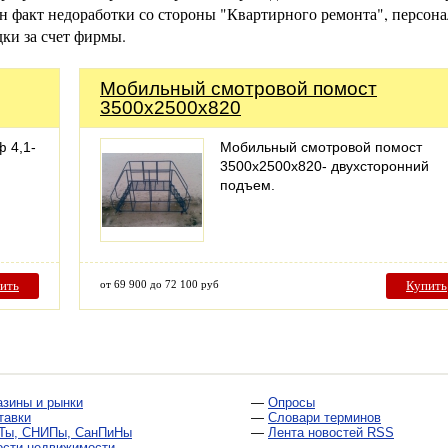
ен факт недоработки со стороны "Квартирного ремонта", персона
ки за счет фирмы.
Мобильный смотровой помост
3500х2500х820
 4,1-
Мобильный смотровой помост
3500х2500х820- двухсторонний
подъем.
ить
от 69 900 до 72 100 руб
Купить
азины и рынки
—
Опросы
тавки
—
Словари терминов
Ты, СНИПы, СанПиНы
—
Лента новостей RSS
ости недвижимости