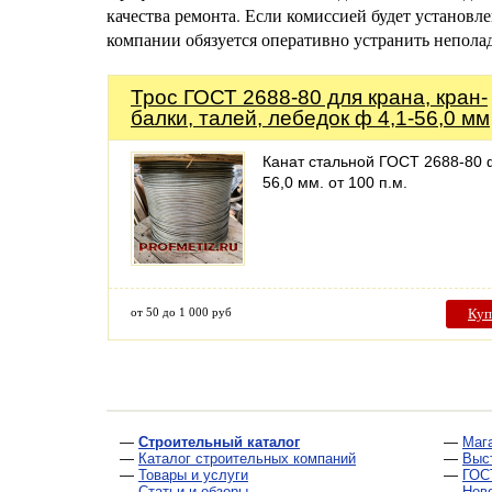
качества ремонта. Если комиссией будет установл
компании обязуется оперативно устранить неполад
Трос ГОСТ 2688-80 для крана, кран-
балки, талей, лебедок ф 4,1-56,0 мм
Канат стальной ГОСТ 2688-80 ф
56,0 мм. от 100 п.м.
от 50 до 1 000 руб
Куп
—
Строительный каталог
—
Маг
—
Каталог строительных компаний
—
Выс
—
Товары и услуги
—
ГОС
—
Статьи и обзоры
—
Нов