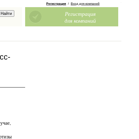
Регистрация
/
Вход для компаний
Регистрация
для компаний
сс-
учае,
ртизы