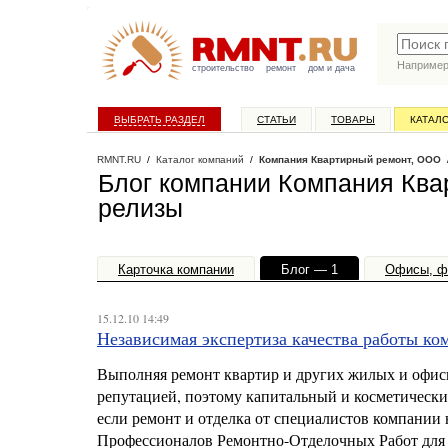
Наприме
строительство
ремонт
дом и дача
ВЫБРАТЬ РАЗДЕЛ
СТАТЬИ
ТОВАРЫ
КАТАЛ
RMNT.RU
/
Каталог компаний
/
Компания Квартирный ремонт, ООО
/
Блог компании Компания Ква
релизы
Карточка компании
Блог — 1
Офисы, ф
15.12.10 14:49
Независимая экспертиза качества работы к
Выполняя ремонт квартир и других жилых и офи
репутацией, поэтому капитальный и косметический
если ремонт и отделка от специалистов компании 
Профессионалов Ремонтно-Отделочных Работ для 