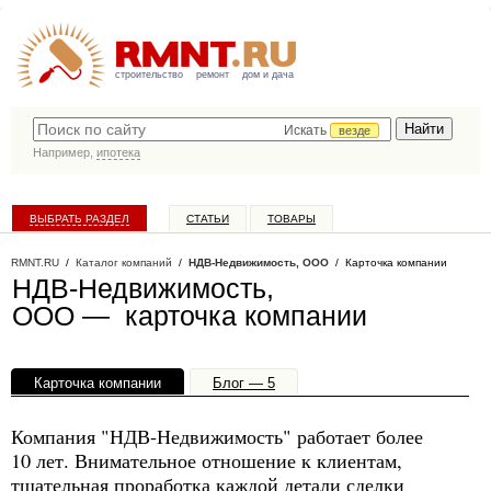
строительство
ремонт
дом и дача
Искать
везде
Например,
ипотека
ВЫБРАТЬ РАЗДЕЛ
СТАТЬИ
ТОВАРЫ
КАТАЛОГ КОМПАНИЙ
RMNT.RU
/
Каталог компаний
/
НДВ-Недвижимость, ООО
/ Карточка компании
НДВ-Недвижимость,
ООО — карточка компании
Карточка компании
Блог — 5
Офисы, филиалы — 1
Компания "НДВ-Недвижимость" работает более
10 лет. Внимательное отношение к клиентам,
тщательная проработка каждой детали сделки