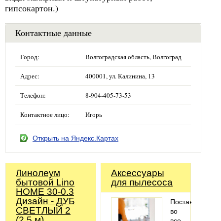
гипсокартон.)
Контактные данные
Город:
Волгоградская область, Волгоград
Адрес:
400001, ул. Калинина, 13
Телефон:
8-904-405-73-53
Контактное лицо:
Игорь
Открыть на Яндекс.Картах
Линолеум
Аксессуары
бытовой Lino
для пылесоса
HOME 30-0.3
Дизайн - ДУБ
Поставляем
СВЕТЛЫЙ 2
во
(2.5 м)
все