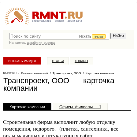
строительство
ремонт
дом и дача
Искать
везде
Например,
дизайн интерьера
ВЫБРАТЬ РАЗДЕЛ
СТАТЬИ
ТОВАРЫ
КАТАЛОГ КОМПАНИЙ
RMNT.RU
/
Каталог компаний
/
Транспроект, ООО
/ Карточка компании
Транспроект, ООО — карточка
компании
Карточка компании
Офисы, филиалы — 1
Строительная фирма выполнит любую отделку
помещения, недорого. (плитка, сантехника, все
виды малярных и штукатурных работ,