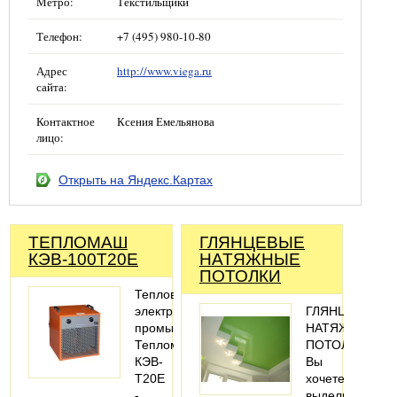
Метро:
Текстильщики
Телефон:
+7 (495) 980-10-80
Адрес
http://www.viega.ru
сайта:
Контактное
Ксения Емельянова
лицо:
Открыть на Яндекс.Картах
ТЕПЛОМАШ
ГЛЯНЦЕВЫЕ
КЭВ-100Т20Е
НАТЯЖНЫЕ
ПОТОЛКИ
Тепловентилятор
электрический
ГЛЯНЦЕВЫЕ
промышленный
НАТЯЖНЫЕ
Тепломаш
ПОТОЛКИ
КЭВ-
Вы
Т20E
хочете
-
выделить