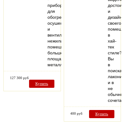
прибор
достоинства
для
и
обогрева,
дизайн
осушения
своего
и
помещения
вентиляции
в
нежилых
хай-
помещений
тек
большой
стиле?
площади,
Вы
металлический…
в
поисках
лаконичности
127 300 руб
и в
Купить
не
обычных
сочетаниимат
400 руб
Купить