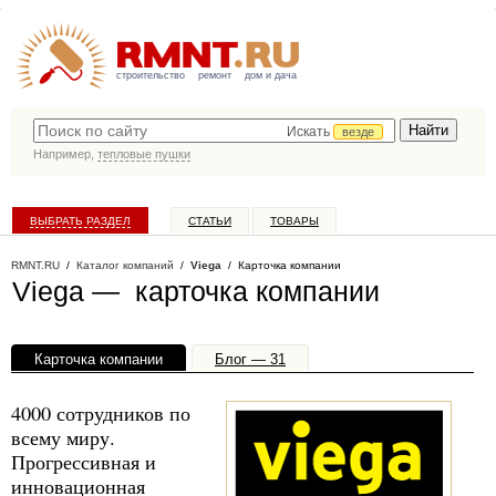
строительство
ремонт
дом и дача
Искать
везде
Например,
тепловые пушки
ВЫБРАТЬ РАЗДЕЛ
СТАТЬИ
ТОВАРЫ
КАТАЛОГ КОМПАНИЙ
RMNT.RU
/
Каталог компаний
/
Viega
/ Карточка компании
Viega — карточка компании
Карточка компании
Блог — 31
Офисы, филиалы — 1
4000 сотрудников по
всему миру.
Прогрессивная и
инновационная