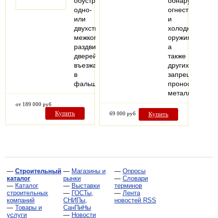
обустройства
обнаружения
одно-
огнестрельного
или
и
двухстворчатых
холодного
межкомнатных
оружия,
раздвижных
а
дверей,
также
въезжающих
других
в
запрещенных
фальшстену..
проносу
металлически
от 189 000 руб
Купить
69 000 руб
Купить
—
Строительный
—
Магазины и
—
Опросы
каталог
рынки
—
Словари
—
Каталог
—
Выставки
терминов
строительных
—
ГОСТы,
—
Лента
компаний
СНИПы,
новостей RSS
—
Товары и
СанПиНы
услуги
—
Новости