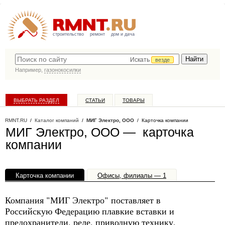
строительство
ремонт
дом и дача
Искать
везде
Например,
газонокосилки
ВЫБРАТЬ РАЗДЕЛ
СТАТЬИ
ТОВАРЫ
КАТАЛОГ КОМПАНИЙ
RMNT.RU
/
Каталог компаний
/
МИГ Электро, ООО
/ Карточка компании
МИГ Электро, ООО — карточка
компании
Карточка компании
Офисы, филиалы — 1
Компания "МИГ Электро" поставляет в
Российскую Федерацию плавкие вставки и
предохранители, реле, приводную технику,