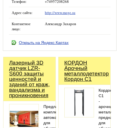
Телефон:
+74957208268
Адрес сайта:
http://www.mege.su
Контактное
Александр Захаров
лицо:
Открыть на Яндекс.Картах
Лазерный 3D
КОРДОН
датчик LZR-
Арочный
S600 защиты
металлодетектор
ценностей и
Кордон С1
зданий от краж,
вандализма и
Кордон
проникновения
С1
-
Предлагаем
арочный
комплекты
металлодетект
автоматики
предназначены
для
для