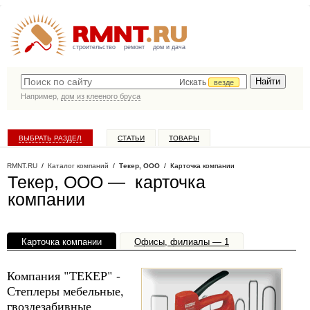
строительство
ремонт
дом и дача
Искать
везде
Например,
дом из клееного бруса
ВЫБРАТЬ РАЗДЕЛ
СТАТЬИ
ТОВАРЫ
КАТАЛОГ КОМПАНИЙ
RMNT.RU
/
Каталог компаний
/
Текер, ООО
/ Карточка компании
Текер, ООО — карточка
компании
Карточка компании
Офисы, филиалы — 1
Компания "ТЕКЕР" -
Степлеры мебельные,
гвоздезабивные