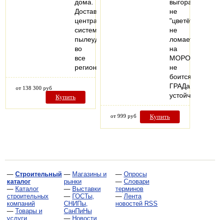
дома.
выгорает,
Доставим
не
центральные
"цветёт"
системы
не
пылеудаления
ломается
во
на
все
МОРОЗе,
регионы.
не
боится
ГРАДа!
от 138 300 руб
устойчив…
Купить
от 999 руб
Купить
—
Строительный
—
Магазины и
—
Опросы
каталог
рынки
—
Словари
—
Каталог
—
Выставки
терминов
строительных
—
ГОСТы,
—
Лента
компаний
СНИПы,
новостей RSS
—
Товары и
СанПиНы
услуги
—
Новости