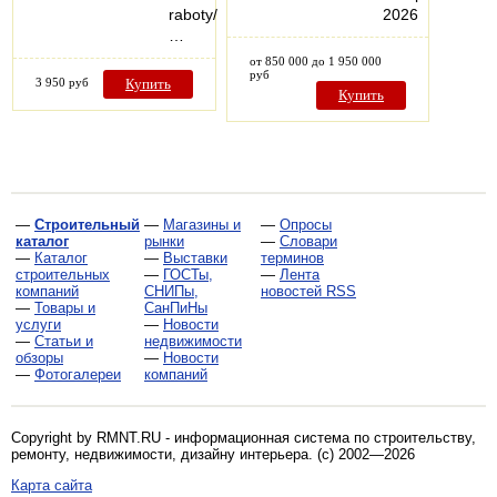
raboty/
2026
…
от 850 000 до 1 950 000
руб
3 950 руб
Купить
Купить
—
Строительный
—
Магазины и
—
Опросы
каталог
рынки
—
Словари
—
Каталог
—
Выставки
терминов
строительных
—
ГОСТы,
—
Лента
компаний
СНИПы,
новостей RSS
—
Товары и
СанПиНы
услуги
—
Новости
—
Статьи и
недвижимости
обзоры
—
Новости
—
Фотогалереи
компаний
Copyright by RMNT.RU - информационная система по
строительству,
ремонту, недвижимости, дизайну интерьера
. (c) 2002—2026
Карта сайта