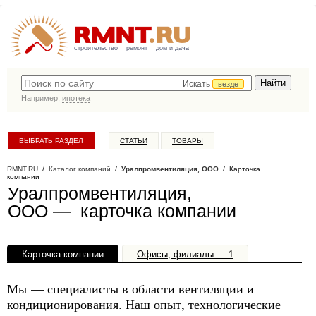
строительство
ремонт
дом и дача
Искать
везде
Например,
ипотека
ВЫБРАТЬ РАЗДЕЛ
СТАТЬИ
ТОВАРЫ
КАТАЛОГ КОМПАНИЙ
RMNT.RU
/
Каталог компаний
/
Уралпромвентиляция, ООО
/ Карточка
компании
Уралпромвентиляция,
ООО — карточка компании
Карточка компании
Офисы, филиалы — 1
Мы — специалисты в области вентиляции и
кондиционирования. Наш опыт, технологические