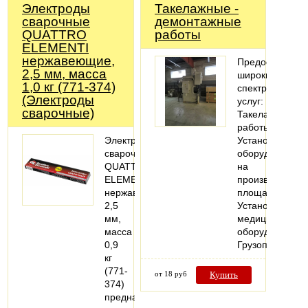
Электроды
Такелажные -
сварочные
демонтажные
QUATTRO
работы
ELEMENTI
нержавеющие,
Предоставляе
2,5 мм, масса
широкий
1,0 кг (771-374)
спектр
(Электроды
услуг:
сварочные)
Такелажные
работы;
Электроды
Установка
сварочные
оборудования
QUATTRO
на
ELEMENTI
производствен
нержавеющие,
площадях;
2,5
Установка
мм,
медицинского
масса
оборудования;
0,9
Грузоподъемн
кг
(771-
от 18 руб
Купить
374)
предназначен