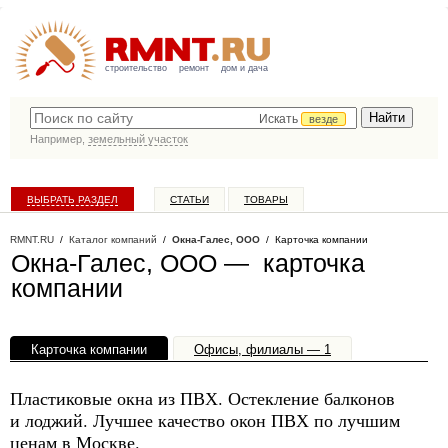
строительство
ремонт
дом и дача
Искать
везде
Например,
земельный участок
ВЫБРАТЬ РАЗДЕЛ
СТАТЬИ
ТОВАРЫ
КАТАЛОГ КОМПАНИЙ
RMNT.RU
/
Каталог компаний
/
Окна-Галес, ООО
/ Карточка компании
Окна-Галес, ООО — карточка
компании
Карточка компании
Офисы, филиалы — 1
Пластиковые окна из ПВХ. Остекление балконов
и лоджий. Лучшее качество окон ПВХ по лучшим
ценам в Москве.