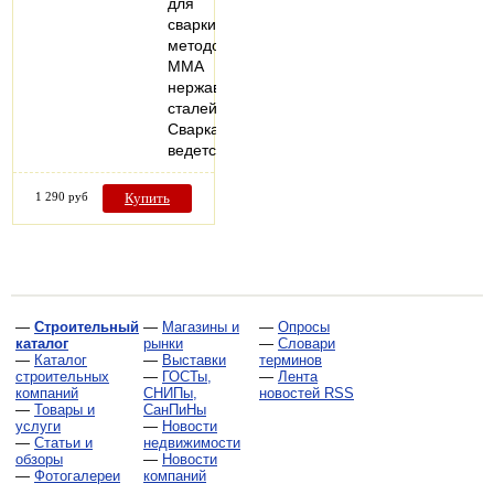
для
сварки
методом
MMA
нержавеющих
сталей.
Сварка
ведется…
1 290 руб
Купить
—
Строительный
—
Магазины и
—
Опросы
каталог
рынки
—
Словари
—
Каталог
—
Выставки
терминов
строительных
—
ГОСТы,
—
Лента
компаний
СНИПы,
новостей RSS
—
Товары и
СанПиНы
услуги
—
Новости
—
Статьи и
недвижимости
обзоры
—
Новости
—
Фотогалереи
компаний