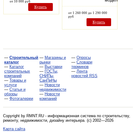
моделей
от 10 000 руб
Купить
от 1 260 000 до 1 290 000
руб
Купить
—
Строительный
—
Магазины и
—
Опросы
каталог
рынки
—
Словари
—
Каталог
—
Выставки
терминов
строительных
—
ГОСТы,
—
Лента
компаний
СНИПы,
новостей RSS
—
Товары и
СанПиНы
услуги
—
Новости
—
Статьи и
недвижимости
обзоры
—
Новости
—
Фотогалереи
компаний
Copyright by RMNT.RU - информационная система по
строительству,
ремонту, недвижимости, дизайну интерьера
. (c) 2002—2026
Карта сайта