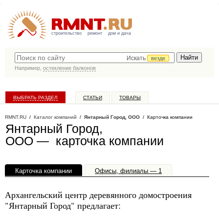
строительство
ремонт
дом и дача
Искать
везде
Например,
остекление балконов
ВЫБРАТЬ РАЗДЕЛ
СТАТЬИ
ТОВАРЫ
КАТАЛОГ КОМПАНИЙ
RMNT.RU
/
Каталог компаний
/
Янтарный Город, ООО
/ Карточка компании
Янтарный Город,
ООО — карточка компании
Карточка компании
Офисы, филиалы — 1
Архангельский центр деревянного домостроения
"Янтарный Город" предлагает: