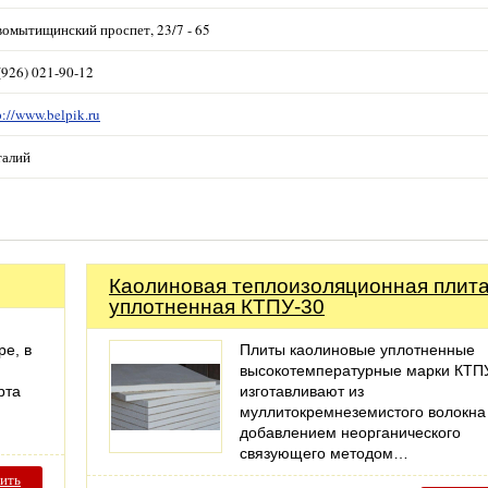
омытищинский проспет, 23/7 - 65
(926) 021-90-12
p://www.belpik.ru
талий
Каолиновая теплоизоляционная плит
уплотненная КТПУ-30
ре, в
Плиты каолиновые уплотненные
высокотемпературные марки КТПУ
рта
изготавливают из
муллитокремнеземистого волокна
добавлением неорганического
связующего методом…
ить