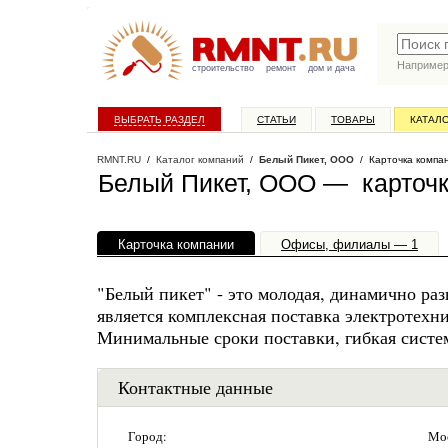
Наприме
строительство
ремонт
дом и дача
ВЫБРАТЬ РАЗДЕЛ
СТАТЬИ
ТОВАРЫ
КАТАЛ
RMNT.RU
/
Каталог компаний
/
Белый Пикет, ООО
/ Карточка компа
Белый Пикет, ООО — карточ
Карточка компании
Офисы, филиалы — 1
"Белый пикет" - это молодая, динамично р
является комплексная поставка электротехни
Минимальные сроки поставки, гибкая систе
Контактные данные
Город:
Мос