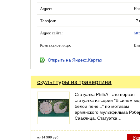
Адрес:
Нов
Телефон:
+7 
Адрес сайта:
htt
Контактное лицо:
Ви
Открыть на Яндекс.Картах
скульптуры из травертина
Статуэтка РЫБА - это первая
статуэтка из серии "В синем мо
белой пене..." по мотивам
армянского мультфильма Робе
Саакянца. Статуэтка…
от 14 900 руб
Куп