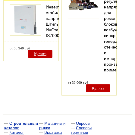
регуляторы
Инвертоный
напряжения
стабилизатор
для
напряжения
ремонта
Штиль
блоков
ИнСтаб
возбуждения
IS7000
синхронных
генераторов
отечественного
от 55 940 руб
и
Купить
импортного
производства,
применяемых
от 30 000 руб
Купить
—
Строительный
—
Магазины и
—
Опросы
каталог
рынки
—
Словари
—
Каталог
—
Выставки
терминов