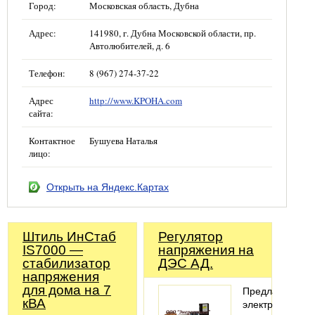
Город:
Московская область, Дубна
Адрес:
141980, г. Дубна Московской области, пр.
Автолюбителей, д. 6
Телефон:
8 (967) 274-37-22
Адрес
http://www.KPOHA.com
сайта:
Контактное
Бушуева Наталья
лицо:
Открыть на Яндекс.Картах
Штиль ИнСтаб
Регулятор
IS7000 —
напряжения на
стабилизатор
ДЭС АД.
напряжения
для дома на 7
Предлагаем
кВА
электронные