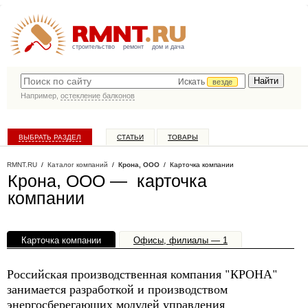
строительство
ремонт
дом и дача
Искать
везде
Например,
остекление балконов
ВЫБРАТЬ РАЗДЕЛ
СТАТЬИ
ТОВАРЫ
КАТАЛОГ КОМПАНИЙ
RMNT.RU
/
Каталог компаний
/
Крона, ООО
/ Карточка компании
Крона, ООО — карточка
компании
Карточка компании
Офисы, филиалы — 1
Российская производственная компания "КРОНА"
занимается разработкой и производством
энергосберегающих модулей управления