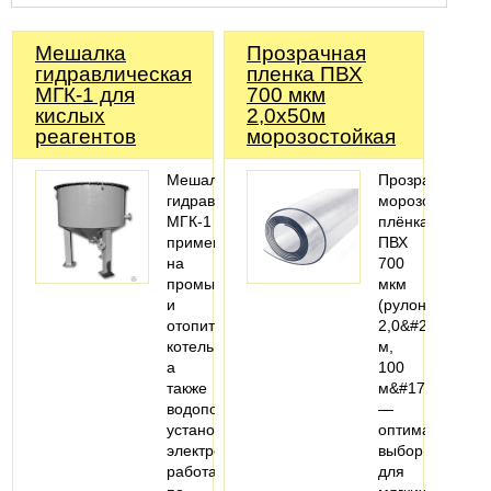
Мешалка
Прозрачная
гидравлическая
пленка ПВХ
МГК-1 для
700 мкм
кислых
2,0х50м
реагентов
морозостойкая
Мешалки
Прозрачная
гидравлические
морозостойкая
МГК-1
плёнка
применяются
ПВХ
на
700
промышленных
мкм
и
(рулон
отопительных
2,0&#215;50
котельных,
м,
а
100
также
м&#178;)
водоподготовительных
—
установках
оптимальный
электростанций,
выбор
работающих
для