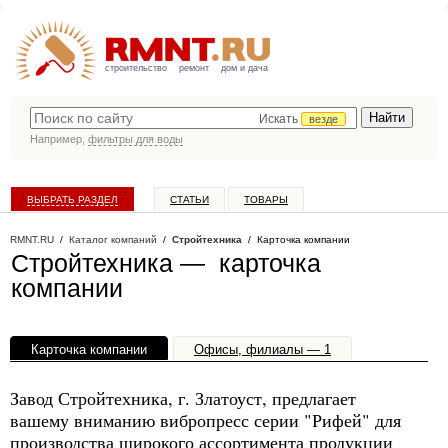
строительство
ремонт
дом и дача
Искать
везде
Например,
фильтры для воды
ВЫБРАТЬ РАЗДЕЛ
СТАТЬИ
ТОВАРЫ
КАТАЛОГ КОМПАНИЙ
RMNT.RU
/
Каталог компаний
/
Стройтехника
/ Карточка компании
Стройтехника — карточка
компании
Карточка компании
Офисы, филиалы — 1
Завод Стройтехника, г. Златоуст, предлагает
вашему вниманию вибропресс серии "Рифей" для
производства широкого ассортимента продукции