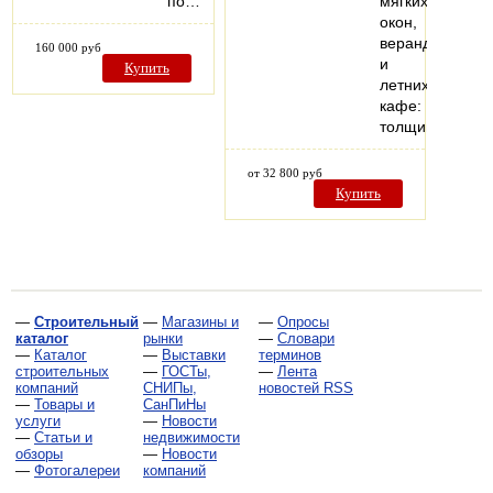
по…
мягких
окон,
веранд
160 000 руб
и
Купить
летних
кафе:
толщина…
от 32 800 руб
Купить
—
Строительный
—
Магазины и
—
Опросы
каталог
рынки
—
Словари
—
Каталог
—
Выставки
терминов
строительных
—
ГОСТы,
—
Лента
компаний
СНИПы,
новостей RSS
—
Товары и
СанПиНы
услуги
—
Новости
—
Статьи и
недвижимости
обзоры
—
Новости
—
Фотогалереи
компаний