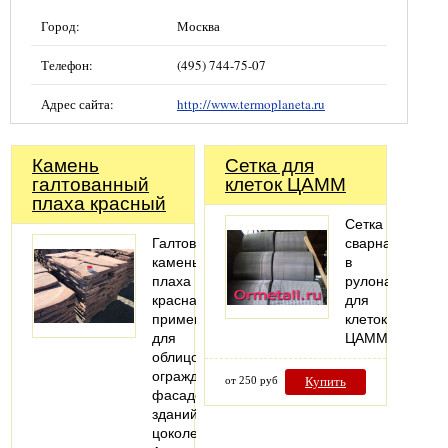
Город:
Москва
Телефон:
(495) 744-75-07
Адрес сайта:
http://www.termoplaneta.ru
Камень
Сетка для
галтованный
клеток ЦАММ
плаха красный
Сетка
Галтованный
сварная
камень
в
плаха
рулонах
красная
для
применяют
клеток
для
ЦАММ
облицовки
ограждений,
от 250 руб
Купить
фасадов
зданий,
цоколей.