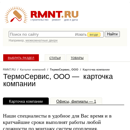
строительство
ремонт
дом и дача
Искать
везде
Например,
межкомнатные двери
ВЫБРАТЬ РАЗДЕЛ
СТАТЬИ
ТОВАРЫ
КАТАЛОГ КОМПАНИЙ
RMNT.RU
/
Каталог компаний
/
ТермоСервис, ООО
/ Карточка компании
ТермоСервис, ООО — карточка
компании
Карточка компании
Офисы, филиалы — 1
Наши специалисты в удобное для Вас время и в
кратчайшие сроки выполнят работы любой
сложности по монтажу систем отопления,