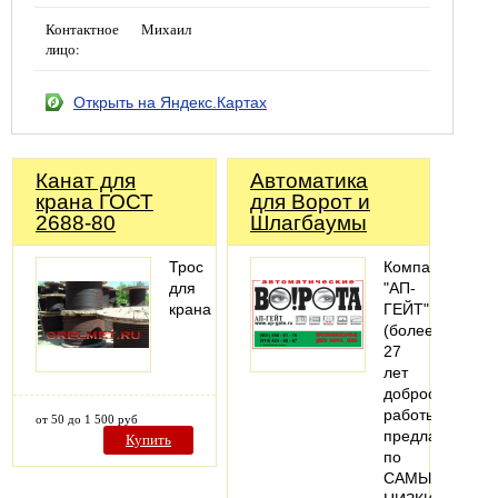
Контактное
Михаил
лицо:
Открыть на Яндекс.Картах
Канат для
Автоматика
крана ГОСТ
для Ворот и
2688-80
Шлагбаумы
Трос
Компания
для
"АП-
крана
ГЕЙТ"
(более
27
лет
добросовестно
работы)
от 50 до 1 500 руб
предлагает
Купить
по
САМЫМ