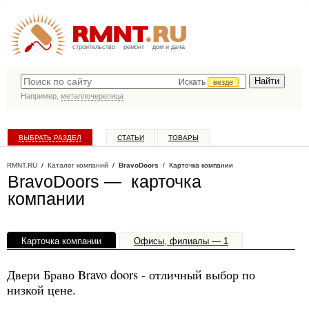
строительство
ремонт
дом и дача
Искать
везде
Например,
металлочерепица
ВЫБРАТЬ РАЗДЕЛ
СТАТЬИ
ТОВАРЫ
КАТАЛОГ КОМПАНИЙ
RMNT.RU
/
Каталог компаний
/
BravoDoors
/ Карточка компании
BravoDoors — карточка
компании
Карточка компании
Офисы, филиалы — 1
Двери Браво Bravo doors - отличный выбор по
низкой цене.