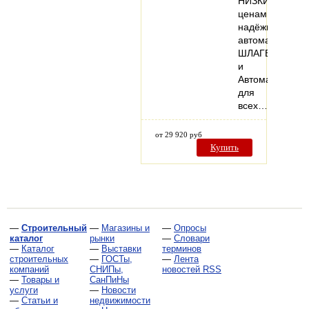
НИЗКИМ
ценам
надёжные
автоматически
ШЛАГБАУМЫ
и
Автоматику
для
всех…
от 29 920 руб
Купить
—
Строительный
—
Магазины и
—
Опросы
каталог
рынки
—
Словари
—
Каталог
—
Выставки
терминов
строительных
—
ГОСТы,
—
Лента
компаний
СНИПы,
новостей RSS
—
Товары и
СанПиНы
услуги
—
Новости
—
Статьи и
недвижимости