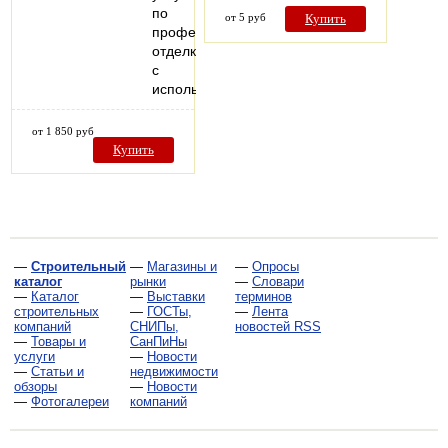
по
от 5 руб
Купить
профессиональной
отделке
с
использованием…
от 1 850 руб
Купить
—
Строительный
—
Магазины и
—
Опросы
каталог
рынки
—
Словари
—
Каталог
—
Выставки
терминов
строительных
—
ГОСТы,
—
Лента
компаний
СНИПы,
новостей RSS
—
Товары и
СанПиНы
услуги
—
Новости
—
Статьи и
недвижимости
обзоры
—
Новости
—
Фотогалереи
компаний