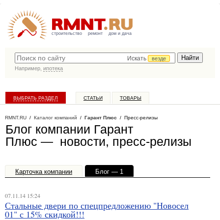
строительство
ремонт
дом и дача
Искать
везде
Например,
ипотека
ВЫБРАТЬ РАЗДЕЛ
СТАТЬИ
ТОВАРЫ
КАТАЛОГ КОМПАНИЙ
RMNT.RU
/
Каталог компаний
/
Гарант Плюс
/ Пресс-релизы
Блог компании Гарант
Плюс — новости, пресс-релизы
Карточка компании
Блог — 1
Офисы, филиалы — 1
07.11.14 15:24
Стальные двери по спецпредложению "Новосел
01" с 15% скидкой!!!