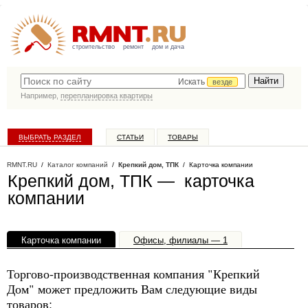
строительство
ремонт
дом и дача
Искать
везде
Например,
перепланировка квартиры
ВЫБРАТЬ РАЗДЕЛ
СТАТЬИ
ТОВАРЫ
КАТАЛОГ КОМПАНИЙ
RMNT.RU
/
Каталог компаний
/
Крепкий дом, ТПК
/ Карточка компании
Крепкий дом, ТПК — карточка
компании
Карточка компании
Офисы, филиалы — 1
Торгово-производственная компания "Крепкий
Дом" может предложить Вам следующие виды
товаров: