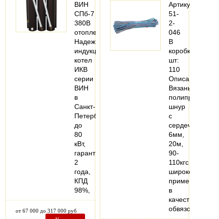
ВИН
Артикул:
СПб-7
51-
380В
2-
отопление.
046
Надежный
В
индукционный
коробке,
котел
шт:
ИКВ
110
серии
Описание:
ВИН
Вязаный
в
полипропилен
Санкт-
шнур
Петербурге
с
до
сердечником
80
6мм,
кВт,
20м,
гарантия
90-
2
110кгс
года,
широко
КПД
применяется
98%,
в
качестве
обвязочного…
от 67 000 до 317 000 руб