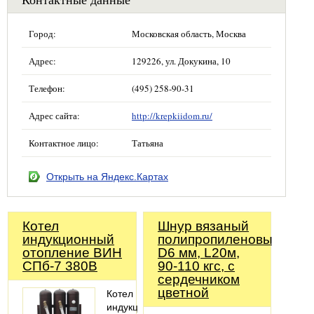
Город:
Московская область, Москва
Адрес:
129226, ул. Докукина, 10
Телефон:
(495) 258-90-31
Адрес сайта:
http://krepkiidom.ru/
Контактное лицо:
Татьяна
Открыть на Яндекс.Картах
Котел
Шнур вязаный
индукционный
полипропиленовый,
отопление ВИН
D6 мм, L20м,
СПб-7 380В
90-110 кгс, с
сердечником
цветной
Котел
индукционный