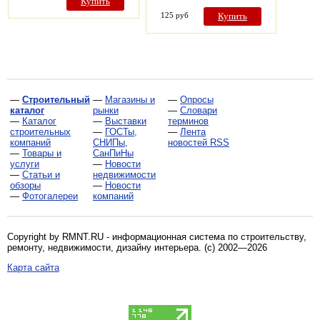
Купить
125 руб
Купить
—
Строительный
—
Магазины и
—
Опросы
каталог
рынки
—
Словари
—
Каталог
—
Выставки
терминов
строительных
—
ГОСТы,
—
Лента
компаний
СНИПы,
новостей RSS
—
Товары и
СанПиНы
услуги
—
Новости
—
Статьи и
недвижимости
обзоры
—
Новости
—
Фотогалереи
компаний
Copyright by RMNT.RU - информационная система по
строительству,
ремонту, недвижимости, дизайну интерьера
. (c) 2002—2026
Карта сайта