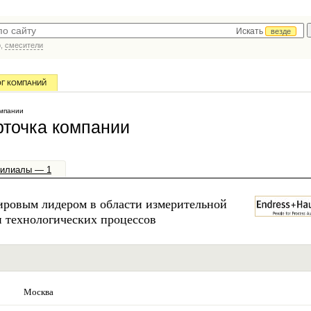
Искать
везде
р,
смесители
ОГ КОМПАНИЙ
мпании
точка компании
илиалы — 1
мировым лидером в области измерительной
и технологических процессов
Москва