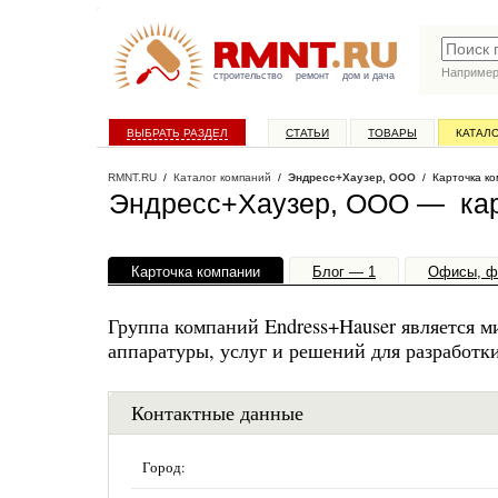
Наприме
строительство
ремонт
дом и дача
ВЫБРАТЬ РАЗДЕЛ
СТАТЬИ
ТОВАРЫ
КАТАЛ
RMNT.RU
/
Каталог компаний
/
Эндресс+Хаузер, ООО
/ Карточка ко
Эндресс+Хаузер, ООО — кар
Карточка компании
Блог — 1
Офисы, ф
Группа компаний Endress+Hauser является 
аппаратуры, услуг и решений для разработк
Контактные данные
Город: