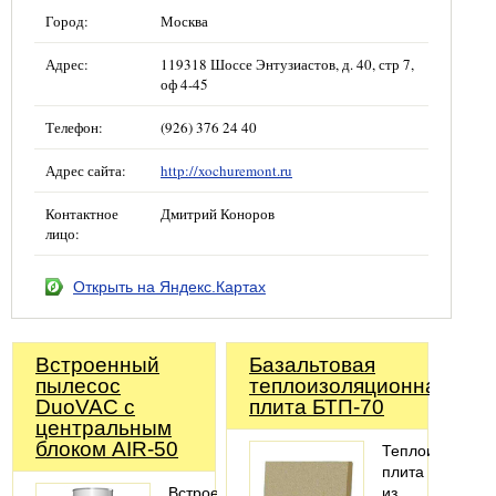
Город:
Москва
Адрес:
119318 Шоссе Энтузиастов, д. 40, стр 7,
оф 4-45
Телефон:
(926) 376 24 40
Адрес сайта:
http://xochuremont.ru
Контактное
Дмитрий Коноров
лицо:
Открыть на Яндекс.Картах
Встроенный
Базальтовая
пылесос
теплоизоляционная
DuoVAC с
плита БТП-70
центральным
блоком AIR-50
Теплоизоляцио
плита
Встроенный
из