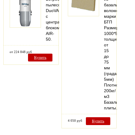
пылесос
базальтового
DuoVAC
волокна
с
марки
центральным
БТП
блоком
Размеры
AIR-
1000*500мм,
50.
толщина
от
15
от 224 848 руб
до
Купить
75
мм
(градация
5мм)
Плотность
200кг/
м3
Базальтовые
плиты…
4 050 руб
Купить