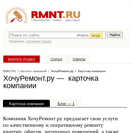
строительство
ремонт
дом и дача
Искать
везде
Например,
тепловые пушки
ВЫБРАТЬ РАЗДЕЛ
СТАТЬИ
ТОВАРЫ
КАТАЛОГ КОМПАНИЙ
RMNT.RU
/
Каталог компаний
/
ХочуРемонт.ру
/ Карточка компании
ХочуРемонт.ру — карточка
компании
Карточка компании
Блог — 1
Офисы, филиалы — 1
Компания ХочуРемонт.ру предлагает свои услуги
по качественному и оперативному ремонту
квартир, офисов, загородных помещений, а также