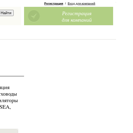
Регистрация
/
Вход для компаний
Регистрация
для компаний
ляция
уховоды
иляторы
ISEA,