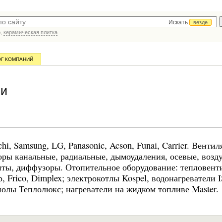
Искать
везде
р,
керамическая плитка
ОГ КОМПАНИЙ
ии
hi, Samsung, LG, Panasonic, Acson, Funai, Carrier. Венти
яторы канальные, радиальные, дымоудаления, осевые, возд
нты, диффузоры. Отопительное оборудование: тепловент
 Frico, Dimplex; электрокотлы Kospel, водонагреватели 
 полы Теплолюкс; нагреватели на жидком топливе Master.