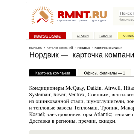
Наприме
строительство
ремонт
дом и дача
ВЫБРАТЬ РАЗДЕЛ
СТАТЬИ
ТОВАРЫ
КАТАЛ
RMNT.RU
/
Каталог компаний
/
Нордвик
/ Карточка компании
Нордвик — карточка компан
Карточка компании
Офисы, филиалы — 1
Кондиционеры McQuay, Daikin, Airwell, Hitac
Systemair, Rover, Ventrex, Совплим, вентил
из оцинкованной стали, шумоглушители, зо
и тепловые завесы Тепломаш, Тропик, Макар,
Kospel; электроконвекторы Atlantic; теплые
Доставка в регионы, премии, скидки.