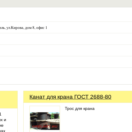
ль, ул.Кирова, дом 8, офис 1
Канат для крана ГОСТ 2688-80
Трос для крана
1
х и
же
ках